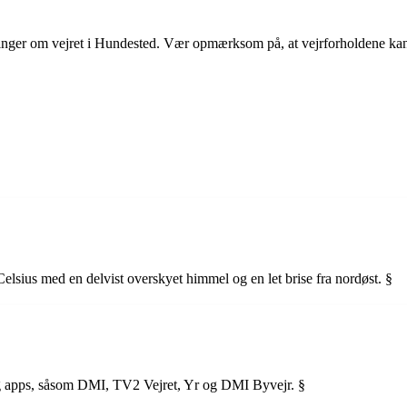
ninger om vejret i Hundested. Vær opmærksom på, at vejrforholdene kan æ
elsius med en delvist overskyet himmel og en let brise fra nordøst. §
 og apps, såsom DMI, TV2 Vejret, Yr og DMI Byvejr. §