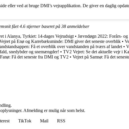
ide eller ved at bruge DMI’s vejrapplikation. De giver en daglig opdat
emsnit fået
4.6
stjerner baseret på
38
anmeldelser
ret i Alanya, Tyrkiet: 14-dages Vejrudsigt
•
Jævndøgn 2022: Forårs- og 
Vejret på Enø og Karrebæksminde: DMI giver det seneste overblik
•
Ve
andstandsappen: Få et overblik over vandstanden på tværs af landet
•
V
efald, snedybder og snemængder!
•
TV2 Vejret: Se det aktuelle vejr i K
 Fanø: Få det seneste fra DMI og TV2
•
Vejret på Samsø: Få det senest
ndling.
e oplysninger. Afmelding er mulig når som helst.
terest
TikTok
Mail
RSS