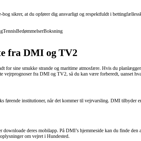
og sikrer, at du opfører dig ansvarligt og respektfuldt i bettingfællessk
ng
Tennis
Bedømmelser
Boksning
ste fra DMI og TV2
dt for sine smukke strande og maritime atmosfære. Hvis du planlægger en
este vejrprognoser fra DMI og TV2, så du kan være forberedt, uanset hv
 førende institutioner, når det kommer til vejrvarsling. DMI tilbyder en
ler downloade deres mobilapp. På DMI’s hjemmeside kan du finde den ak
 oplysninger om vejret i Hundested.