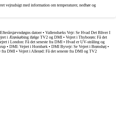
eret vejrudsigt med information om temperaturer, nedbør og
Efterårsjævndøgns datoer
•
Vallensbæks Vejr: Se Hvad Det Bliver I
jret i Ærøskøbing ifølge TV2 og DMI
•
Vejret i Thyborøn: Få det
ejret i London: Få det seneste fra DMI
•
Hvad er UV-stråling og
arup
•
DMI: Vejret i Hornbæk
•
DMI Byvejr: Se Vejret i Brønshøj
•
e fra DMI
•
Vejret i Allerød: Få det seneste fra DMI og TV2