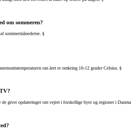
sted om sommeren?
t af sommermånederne. §
nnemsnitstemperaturen om året er omkring 10-12 grader Celsius. §
å TV?
 de giver opdateringer om vejret i forskellige byer og regioner i Danm
ted?