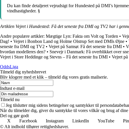
Du kan finde detaljeret vejrudsigt for Hundested på DMI’s hjemmes
vindhastigheder. §
Artiklen Vejret i Hundested: Få det seneste fra DMI og TV2 har i genn
Andre populære artikler:
Mægtige Lyn: Fakta om Volt og Torden
•
Vej
Dag!
•
Vejret i Bonbon Land og Holme Olstrup Set med DMIs Øjne
•
seneste fra DMI og TV2
•
Vejret på Samsø: Få det seneste fra DMI
•
V
hvordan modelleres den?
•
Snevejr i Danmark: Få overblikket over sn
Vejret i Store Heddinge og Stevns – Få det seneste fra DMI
•
Vejret på
OddsLiga
Tilmeld dig nyhedsbrevet
Bliv klogere med et klik – tilmeld dig vores gratis mailserie.
Indtast e-mail
Tilmeld nu
Jeg tilslutter mig sidens betingelser og samtykker til persondatabeha
Når du tilmelder dig, giver du samtykke til vores vilkår og brug af din
Del og gør godt
X
Facebook
Instagram
LinkedIn
YouTube
Pin
© Alt indhold tilhører rettighedshaver.