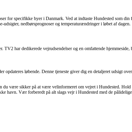
noser for specifikke byer i Danmark. Ved at indtaste Hundested som din 
ime-udsigter, nedbørsprognoser og temperaturændringer i løbet af dagen.
ter. TV2 har dedikerede vejrudsendelser og en omfattende hjemmeside, hv
er opdateres løbende. Denne tjeneste giver dig en detaljeret udsigt o
n du være sikker på at være velinformeret om vejret i Hundested. Hold 
smukke havn. Vær forberedt på alt slags vejr i Hundested med de pålidel