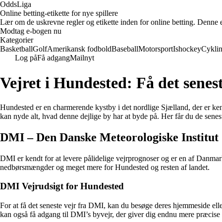
OddsLiga
Online betting-etikette for nye spillere
Lær om de uskrevne regler og etikette inden for online betting. Denne e-b
Modtag e-bogen nu
Kategorier
Basketball
Golf
Amerikansk fodbold
Baseball
Motorsport
Ishockey
Cykli
Log på
Få adgang
Mailnyt
Vejret i Hundested: Få det sene
Hundested er en charmerende kystby i det nordlige Sjælland, der er ken
kan nyde alt, hvad denne dejlige by har at byde på. Her får du de sen
DMI – Den Danske Meteorologiske Institut
DMI er kendt for at levere pålidelige vejrprognoser og er en af Danmarks
nedbørsmængder og meget mere for Hundested og resten af landet.
DMI Vejrudsigt for Hundested
For at få det seneste vejr fra DMI, kan du besøge deres hjemmeside el
kan også få adgang til DMI’s byvejr, der giver dig endnu mere præcise