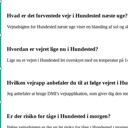
Hvad er det forventede vejr i Hundested næste uge?
Vejrudsigten for Hundested næste uge viser en blanding af sol og 
Hvordan er vejret lige nu i Hundested?
Lige nu er vejret i Hundested let overskyet med en temperatur på 14 
Hvilken vejrapp anbefaler du til at følge vejret i H
Jeg anbefaler at bruge DMI’s vejrapplikation, som giver dig den m
Er der risiko for tåge i Hundested i morgen?
Ifølge vejrudsigten er der en let risiko for tåge i Hundested i morge