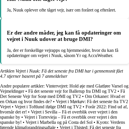
Ja, Nuuk oplever ofte tåget vejr, især om foråret og efteråret.
Er der andre måder, jeg kan få opdateringer om
vejret i Nuuk udover at bruge DMI?
Ja, der er forskellige vejrapps og hjemmesider, hvor du kan få
opdateringer om vejret i Nuuk, såsom Yr og AccuWeather.
Artiklen Vejret i Nuuk: Få det seneste fra DMI har i gennemsnit fået
4.7
stjerner baseret på
7
anmeldelser
Andre populære artikler:
Vintervejret: Hold øje med Glatføre Varsel og
Vejmeldinger
•
Få det seneste vejr for Ballerup fra DMI og TV2
•
Få
Det Seneste Vejr for Sorø med DMI og TV2
•
Om Orkaner: Hvad er
en Orkan og hvor findes de?
•
Vejret i Mørkøv: Få det seneste fra TV2
Vejret
•
Vejret i Toftlund ifølge DMI og TV2
•
Forår 2022: Find ud af,
hvornår det er!
•
Vejret i Sevilla – Få et overblik over vejret i den
spanske by
•
Vejret i Torrevieja – Få et overblik over vejret i den
spanske by!
•
Vejret i Marbella og på Costa del Sol
•
Kyoto: Verdens
førende klimaforandringsaftale
•
Vejret i Thisted: Få det seneste fra