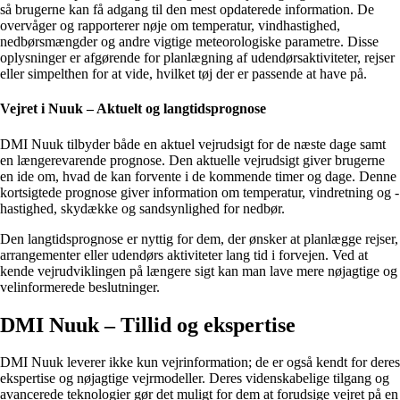
så brugerne kan få adgang til den mest opdaterede information. De
overvåger og rapporterer nøje om temperatur, vindhastighed,
nedbørsmængder og andre vigtige meteorologiske parametre. Disse
oplysninger er afgørende for planlægning af udendørsaktiviteter, rejser
eller simpelthen for at vide, hvilket tøj der er passende at have på.
Vejret i Nuuk – Aktuelt og langtidsprognose
DMI Nuuk tilbyder både en aktuel vejrudsigt for de næste dage samt
en længerevarende prognose. Den aktuelle vejrudsigt giver brugerne
en ide om, hvad de kan forvente i de kommende timer og dage. Denne
kortsigtede prognose giver information om temperatur, vindretning og -
hastighed, skydække og sandsynlighed for nedbør.
Den langtidsprognose er nyttig for dem, der ønsker at planlægge rejser,
arrangementer eller udendørs aktiviteter lang tid i forvejen. Ved at
kende vejrudviklingen på længere sigt kan man lave mere nøjagtige og
velinformerede beslutninger.
DMI Nuuk – Tillid og ekspertise
DMI Nuuk leverer ikke kun vejrinformation; de er også kendt for deres
ekspertise og nøjagtige vejrmodeller. Deres videnskabelige tilgang og
avancerede teknologier gør det muligt for dem at forudsige vejret på en