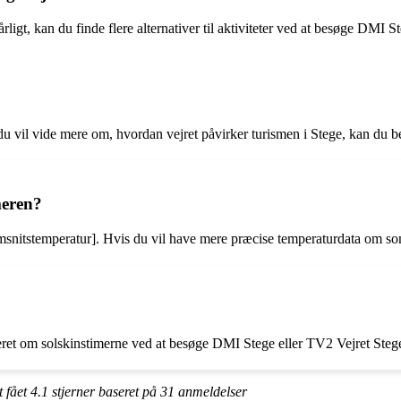
dårligt, kan du finde flere alternativer til aktiviteter ved at besøge DMI 
s du vil vide mere om, hvordan vejret påvirker turismen i Stege, kan du
meren?
nitstemperatur]. Hvis du vil have mere præcise temperaturdata om so
ateret om solskinstimerne ved at besøge DMI Stege eller TV2 Vejret Steg
t fået
4.1
stjerner baseret på
31
anmeldelser