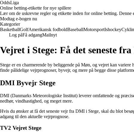
OddsLiga
Online betting-etikette for nye spillere
Lær om de uskrevne regler og etikette inden for online betting. Denne e-b
Modtag e-bogen nu
Kategorier
Basketball
Golf
Amerikansk fodbold
Baseball
Motorsport
Ishockey
Cykli
Log på
Få adgang
Mailnyt
Vejret i Stege: Få det seneste f
Stege er en charmerende by beliggende på Møn, og vejret kan variere 
finde pålidelige vejrprognoser, byvejr, og mere på begge disse platform
DMI Byvejr Stege
DMI (Danmarks Meteorologiske Institut) leverer omfattende og præcise 
nedbør, vindhastighed, og meget mere.
Hvis du ønsker at få det seneste vejr fra DMI i Stege, skal du blot be
adgang til den aktuelle vejrprognose.
TV2 Vejret Stege