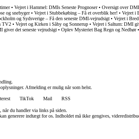
timer
•
Vejret i Hammel: DMIs Seneste Prognoser
•
Oversigt over DMIs
ose og snebyger
•
Vejret i Stubbekøbing – Få et overblik her!
•
Vejret 
tockholm og Sydsverige – Få den seneste DMI-vejrudsigt
•
Vejret i Bre
ra TV2
•
Vejret og Kirken i Såby og Sonnerup
•
Vejret i Saltum: DMI giv
I giver det seneste vejrudsigt
•
Oplev Mysteriet Bag Regn og Nedbør
ndling.
e oplysninger. Afmelding er mulig når som helst.
terest
TikTok
Mail
RSS
 når du handler via links på siden.
 kan generere indtægt for os. Indholdet må ikke gengives, videredistribue