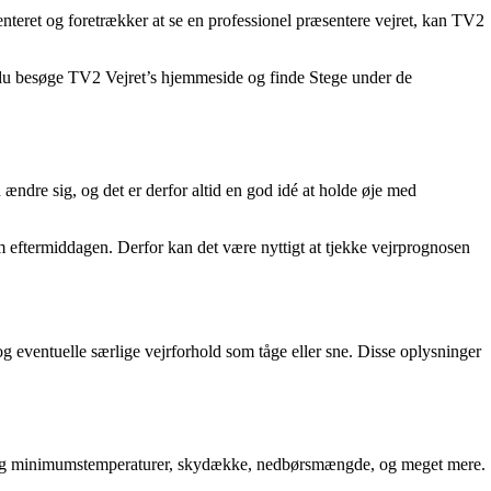
enteret og foretrækker at se en professionel præsentere vejret, kan TV2
n du besøge TV2 Vejret’s hjemmeside og finde Stege under de
ændre sig, og det er derfor altid en god idé at holde øje med
m eftermiddagen. Derfor kan det være nyttigt at tjekke vejrprognosen
g eventuelle særlige vejrforhold som tåge eller sne. Disse oplysninger
ms- og minimumstemperaturer, skydække, nedbørsmængde, og meget mere.