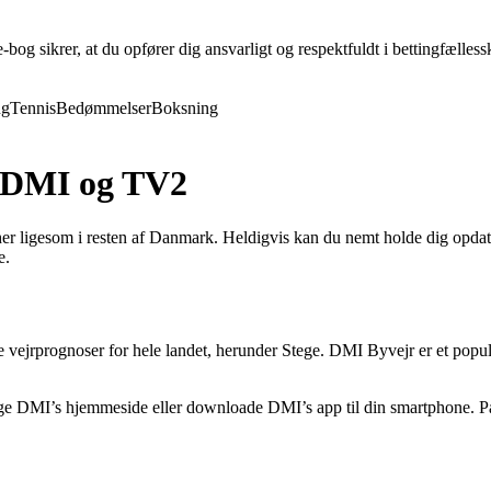
og sikrer, at du opfører dig ansvarligt og respektfuldt i bettingfællessk
ng
Tennis
Bedømmelser
Boksning
ra DMI og TV2
her ligesom i resten af Danmark. Heldigvis kan du nemt holde dig opd
e.
vejrprognoser for hele landet, herunder Stege. DMI Byvejr er et populæ
søge DMI’s hjemmeside eller downloade DMI’s app til din smartphone. På