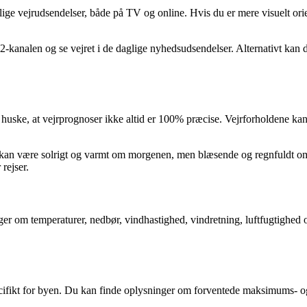
lige vejrudsendelser, både på TV og online. Hvis du er mere visuelt ori
V2-kanalen og se vejret i de daglige nyhedsudsendelser. Alternativt ka
 huske, at vejrprognoser ikke altid er 100% præcise. Vejrforholdene kan 
Det kan være solrigt og varmt om morgenen, men blæsende og regnfuldt o
rejser.
er om temperaturer, nedbør, vindhastighed, vindretning, luftfugtighed o
r specifikt for byen. Du kan finde oplysninger om forventede maksimu