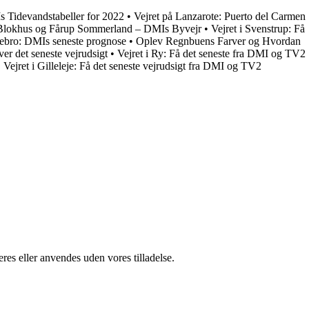
 Tidevandstabeller for 2022
•
Vejret på Lanzarote: Puerto del Carmen
i Blokhus og Fårup Sommerland – DMIs Byvejr
•
Vejret i Svenstrup: Få
debro: DMIs seneste prognose
•
Oplev Regnbuens Farver og Hvordan
er det seneste vejrudsigt
•
Vejret i Ry: Få det seneste fra DMI og TV2
•
Vejret i Gilleleje: Få det seneste vejrudsigt fra DMI og TV2
res eller anvendes uden vores tilladelse.