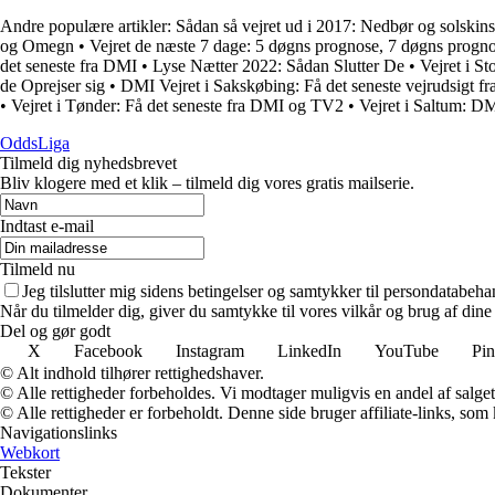
Andre populære artikler:
Sådan så vejret ud i 2017: Nedbør og solskins
og Omegn
•
Vejret de næste 7 dage: 5 døgns prognose, 7 døgns progn
det seneste fra DMI
•
Lyse Nætter 2022: Sådan Slutter De
•
Vejret i S
de Oprejser sig
•
DMI Vejret i Sakskøbing: Få det seneste vejrudsigt f
•
Vejret i Tønder: Få det seneste fra DMI og TV2
•
Vejret i Saltum: DM
OddsLiga
Tilmeld dig nyhedsbrevet
Bliv klogere med et klik – tilmeld dig vores gratis mailserie.
Indtast e-mail
Tilmeld nu
Jeg tilslutter mig sidens betingelser og samtykker til persondatabeha
Når du tilmelder dig, giver du samtykke til vores vilkår og brug af din
Del og gør godt
X
Facebook
Instagram
LinkedIn
YouTube
Pin
© Alt indhold tilhører rettighedshaver.
© Alle rettigheder forbeholdes. Vi modtager muligvis en andel af salget,
© Alle rettigheder er forbeholdt. Denne side bruger affiliate-links, som
Navigationslinks
Webkort
Tekster
Dokumenter