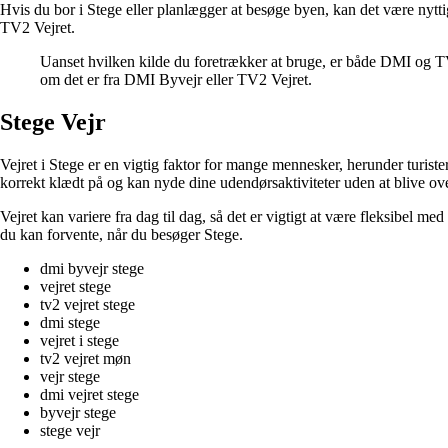
Hvis du bor i Stege eller planlægger at besøge byen, kan det være nytti
TV2 Vejret.
Uanset hvilken kilde du foretrækker at bruge, er både DMI og TV
om det er fra DMI Byvejr eller TV2 Vejret.
Stege Vejr
Vejret i Stege er en vigtig faktor for mange mennesker, herunder turiste
korrekt klædt på og kan nyde dine udendørsaktiviteter uden at blive over
Vejret kan variere fra dag til dag, så det er vigtigt at være fleksibel m
du kan forvente, når du besøger Stege.
dmi byvejr stege
vejret stege
tv2 vejret stege
dmi stege
vejret i stege
tv2 vejret møn
vejr stege
dmi vejret stege
byvejr stege
stege vejr