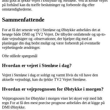
altid godt at tjekke vejret i Ølstykke og Stenløse. Ved at kende vejret
på forhånd kan du træffe beslutninger og forberede dig efter
omstændighederne.
Sammenfattende
For at få det seneste vejr i Stenløse og Ølstykke anbefales det at
besøge både DMI og TV2 Vejret. De tilbyder omfattende og up-to-
date vejrudsigter og -observationer, der hjælper dig med at
planlægge din dag bedst muligt og være forberedt på eventuelle
vejrbetingede ændringer.
Ofte stillede spørgsmål
Hvordan er vejret i Stenløse i dag?
Vejret i Stenløse i dag er solrigt og varmt Hvis du vil have den
aktuelle vejrudsigt, kan du tjekke TV2 Vejret Stenløse.
Hvordan er vejrprognosen for Ølstykke i morgen?
Vejrprognosen for Ølstykke i morgen viser let skyet vejr med lidt
regn For at få den mest præcise prognose anbefales det at kigge på
DMI Ølstykke.