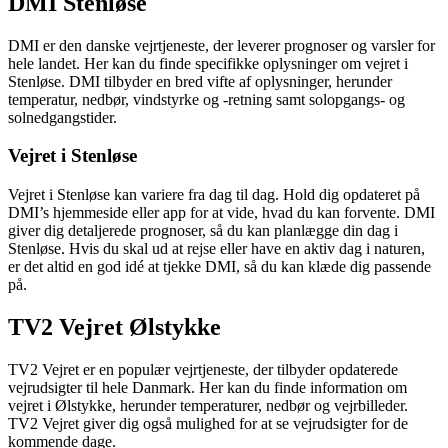
DMI Stenløse
DMI er den danske vejrtjeneste, der leverer prognoser og varsler for
hele landet. Her kan du finde specifikke oplysninger om vejret i
Stenløse. DMI tilbyder en bred vifte af oplysninger, herunder
temperatur, nedbør, vindstyrke og -retning samt solopgangs- og
solnedgangstider.
Vejret i Stenløse
Vejret i Stenløse kan variere fra dag til dag. Hold dig opdateret på
DMI’s hjemmeside eller app for at vide, hvad du kan forvente. DMI
giver dig detaljerede prognoser, så du kan planlægge din dag i
Stenløse. Hvis du skal ud at rejse eller have en aktiv dag i naturen,
er det altid en god idé at tjekke DMI, så du kan klæde dig passende
på.
TV2 Vejret Ølstykke
TV2 Vejret er en populær vejrtjeneste, der tilbyder opdaterede
vejrudsigter til hele Danmark. Her kan du finde information om
vejret i Ølstykke, herunder temperaturer, nedbør og vejrbilleder.
TV2 Vejret giver dig også mulighed for at se vejrudsigter for de
kommende dage.