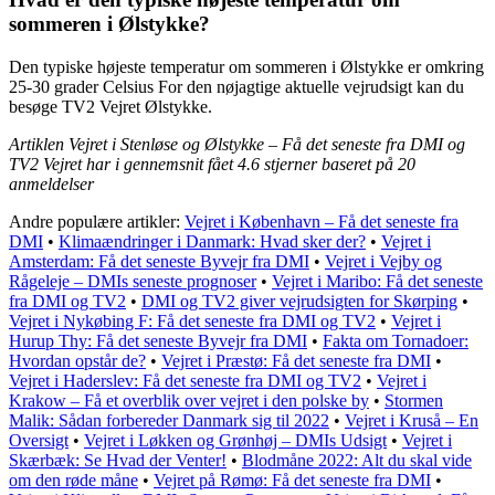
sommeren i Ølstykke?
Den typiske højeste temperatur om sommeren i Ølstykke er omkring
25-30 grader Celsius For den nøjagtige aktuelle vejrudsigt kan du
besøge TV2 Vejret Ølstykke.
Artiklen Vejret i Stenløse og Ølstykke – Få det seneste fra DMI og
TV2 Vejret har i gennemsnit fået
4.6
stjerner baseret på
20
anmeldelser
Andre populære artikler:
Vejret i København – Få det seneste fra
DMI
•
Klimaændringer i Danmark: Hvad sker der?
•
Vejret i
Amsterdam: Få det seneste Byvejr fra DMI
•
Vejret i Vejby og
Rågeleje – DMIs seneste prognoser
•
Vejret i Maribo: Få det seneste
fra DMI og TV2
•
DMI og TV2 giver vejrudsigten for Skørping
•
Vejret i Nykøbing F: Få det seneste fra DMI og TV2
•
Vejret i
Hurup Thy: Få det seneste Byvejr fra DMI
•
Fakta om Tornadoer:
Hvordan opstår de?
•
Vejret i Præstø: Få det seneste fra DMI
•
Vejret i Haderslev: Få det seneste fra DMI og TV2
•
Vejret i
Krakow – Få et overblik over vejret i den polske by
•
Stormen
Malik: Sådan forbereder Danmark sig til 2022
•
Vejret i Kruså – En
Oversigt
•
Vejret i Løkken og Grønhøj – DMIs Udsigt
•
Vejret i
Skærbæk: Se Hvad der Venter!
•
Blodmåne 2022: Alt du skal vide
om den røde måne
•
Vejret på Rømø: Få det seneste fra DMI
•