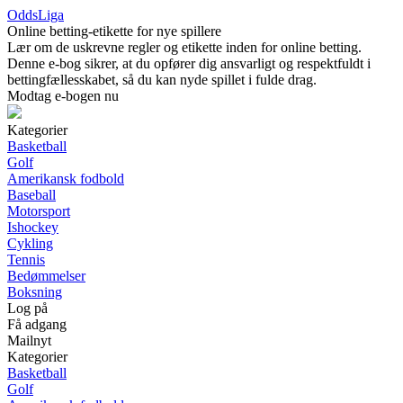
OddsLiga
Online betting-etikette for nye spillere
Lær om de uskrevne regler og etikette inden for online betting.
Denne e-bog sikrer, at du opfører dig ansvarligt og respektfuldt i
bettingfællesskabet, så du kan nyde spillet i fulde drag.
Modtag e-bogen nu
Kategorier
Basketball
Golf
Amerikansk fodbold
Baseball
Motorsport
Ishockey
Cykling
Tennis
Bedømmelser
Boksning
Log på
Få adgang
Mailnyt
Kategorier
Basketball
Golf