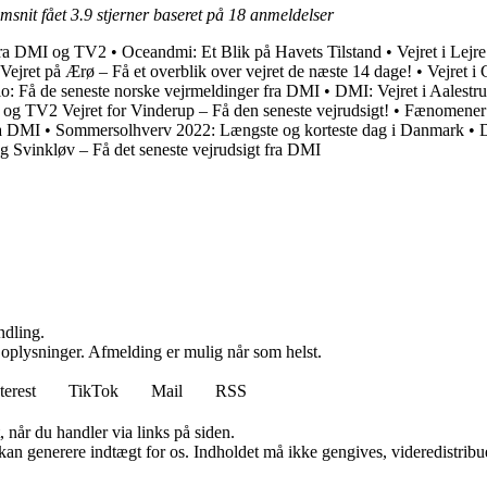
emsnit fået
3.9
stjerner baseret på
18
anmeldelser
 fra DMI og TV2
•
Oceandmi: Et Blik på Havets Tilstand
•
Vejret i Lej
Vejret på Ærø – Få et overblik over vejret de næste 14 dage!
•
Vejret i 
slo: Få de seneste norske vejrmeldinger fra DMI
•
DMI: Vejret i Aalestru
og TV2 Vejret for Vinderup – Få den seneste vejrudsigt!
•
Fænomener p
ra DMI
•
Sommersolhverv 2022: Længste og korteste dag i Danmark
•
D
d og Svinkløv – Få det seneste vejrudsigt fra DMI
ndling.
e oplysninger. Afmelding er mulig når som helst.
terest
TikTok
Mail
RSS
 når du handler via links på siden.
 kan generere indtægt for os. Indholdet må ikke gengives, videredistribue