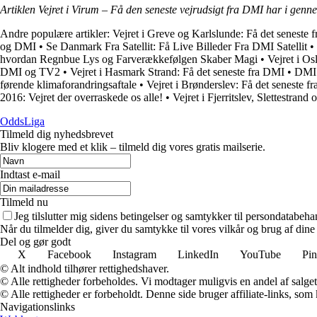
Artiklen Vejret i Virum – Få den seneste vejrudsigt fra DMI har i genn
Andre populære artikler:
Vejret i Greve og Karlslunde: Få det seneste
og DMI
•
Se Danmark Fra Satellit: Få Live Billeder Fra DMI Satellit
•
hvordan Regnbue Lys og Farverækkefølgen Skaber Magi
•
Vejret i O
DMI og TV2
•
Vejret i Hasmark Strand: Få det seneste fra DMI
•
DMI 
førende klimaforandringsaftale
•
Vejret i Brønderslev: Få det seneste f
2016: Vejret der overraskede os alle!
•
Vejret i Fjerritslev, Slettestran
OddsLiga
Tilmeld dig nyhedsbrevet
Bliv klogere med et klik – tilmeld dig vores gratis mailserie.
Indtast e-mail
Tilmeld nu
Jeg tilslutter mig sidens betingelser og samtykker til persondatabeha
Når du tilmelder dig, giver du samtykke til vores vilkår og brug af din
Del og gør godt
X
Facebook
Instagram
LinkedIn
YouTube
Pin
© Alt indhold tilhører rettighedshaver.
© Alle rettigheder forbeholdes. Vi modtager muligvis en andel af salget,
© Alle rettigheder er forbeholdt. Denne side bruger affiliate-links, som
Navigationslinks