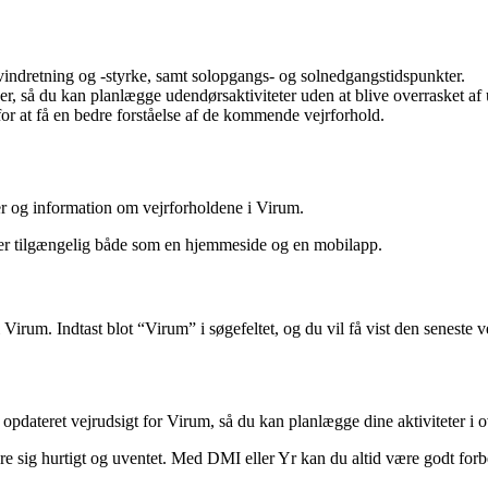
vindretning og -styrke, samt solopgangs- og solnedgangstidspunkter.
 så du kan planlægge udendørsaktiviteter uden at blive overrasket af u
or at få en bedre forståelse af de kommende vejrforhold.
ser og information om vejrforholdene i Virum.
g er tilgængelig både som en hjemmeside og en mobilapp.
Virum. Indtast blot “Virum” i søgefeltet, og du vil få vist den seneste 
en opdateret vejrudsigt for Virum, så du kan planlægge dine aktiviteter 
 sig hurtigt og uventet. Med DMI eller Yr kan du altid være godt forbe