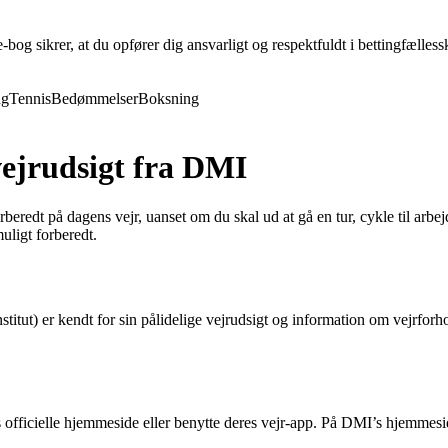
og sikrer, at du opfører dig ansvarligt og respektfuldt i bettingfællessk
ng
Tennis
Bedømmelser
Boksning
vejrudsigt fra DMI
rberedt på dagens vejr, uanset om du skal ud at gå en tur, cykle til arb
uligt forberedt.
tut) er kendt for sin pålidelige vejrudsigt og information om vejrforh
s officielle hjemmeside eller benytte deres vejr-app. På DMI’s hjemmes