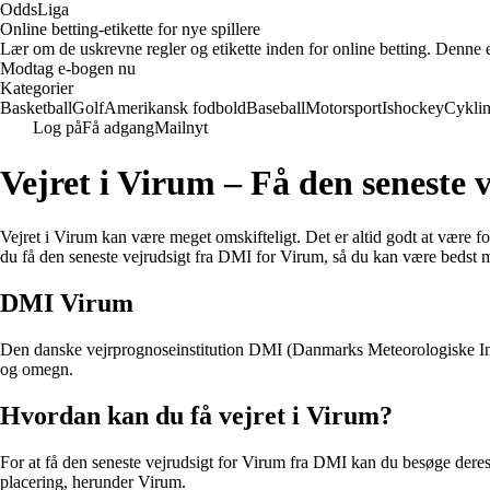
OddsLiga
Online betting-etikette for nye spillere
Lær om de uskrevne regler og etikette inden for online betting. Denne e-b
Modtag e-bogen nu
Kategorier
Basketball
Golf
Amerikansk fodbold
Baseball
Motorsport
Ishockey
Cykli
Log på
Få adgang
Mailnyt
Vejret i Virum – Få den seneste 
Vejret i Virum kan være meget omskifteligt. Det er altid godt at være fo
du få den seneste vejrudsigt fra DMI for Virum, så du kan være bedst m
DMI Virum
Den danske vejrprognoseinstitution DMI (Danmarks Meteorologiske Insti
og omegn.
Hvordan kan du få vejret i Virum?
For at få den seneste vejrudsigt for Virum fra DMI kan du besøge dere
placering, herunder Virum.