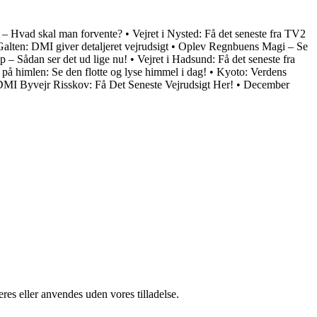
re – Hvad skal man forvente?
•
Vejret i Nysted: Få det seneste fra TV2
Galten: DMI giver detaljeret vejrudsigt
•
Oplev Regnbuens Magi – Se
p – Sådan ser det ud lige nu!
•
Vejret i Hadsund: Få det seneste fra
å himlen: Se den flotte og lyse himmel i dag!
•
Kyoto: Verdens
MI Byvejr Risskov: Få Det Seneste Vejrudsigt Her!
•
December
res eller anvendes uden vores tilladelse.