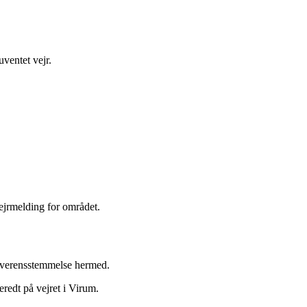
ventet vejr.
vejrmelding for området.
i overensstemmelse hermed.
redt på vejret i Virum.