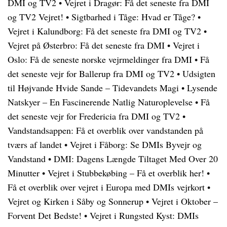
DMI og TV2
•
Vejret i Dragør: Få det seneste fra DMI
og TV2 Vejret!
•
Sigtbarhed i Tåge: Hvad er Tåge?
•
Vejret i Kalundborg: Få det seneste fra DMI og TV2
•
Vejret på Østerbro: Få det seneste fra DMI
•
Vejret i
Oslo: Få de seneste norske vejrmeldinger fra DMI
•
Få
det seneste vejr for Ballerup fra DMI og TV2
•
Udsigten
til Højvande Hvide Sande – Tidevandets Magi
•
Lysende
Natskyer – En Fascinerende Natlig Naturoplevelse
•
Få
det seneste vejr for Fredericia fra DMI og TV2
•
Vandstandsappen: Få et overblik over vandstanden på
tværs af landet
•
Vejret i Fåborg: Se DMIs Byvejr og
Vandstand
•
DMI: Dagens Længde Tiltaget Med Over 20
Minutter
•
Vejret i Stubbekøbing – Få et overblik her!
•
Få et overblik over vejret i Europa med DMIs vejrkort
•
Vejret og Kirken i Såby og Sonnerup
•
Vejret i Oktober –
Forvent Det Bedste!
•
Vejret i Rungsted Kyst: DMIs