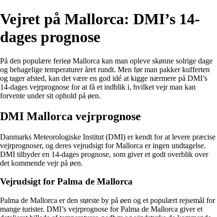
Vejret på Mallorca: DMI’s 14-
dages prognose
På den populære ferieø Mallorca kan man opleve skønne solrige dage
og behagelige temperaturer året rundt. Men før man pakker kufferten
og tager afsted, kan det være en god idé at kigge nærmere på DMI’s
14-dages vejrprognose for at få et indblik i, hvilket vejr man kan
forvente under sit ophold på øen.
DMI Mallorca vejrprognose
Danmarks Meteorologiske Institut (DMI) er kendt for at levere præcise
vejrprognoser, og deres vejrudsigt for Mallorca er ingen undtagelse.
DMI tilbyder en 14-dages prognose, som giver et godt overblik over
det kommende vejr på øen.
Vejrudsigt for Palma de Mallorca
Palma de Mallorca er den største by på øen og et populært rejsemål for
mange turister. DMI’s vejrprognose for Palma de Mallorca giver et