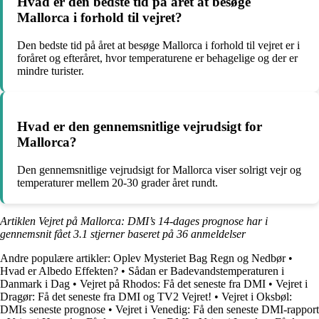
Hvad er den bedste tid på året at besøge
Mallorca i forhold til vejret?
Den bedste tid på året at besøge Mallorca i forhold til vejret er i
foråret og efteråret, hvor temperaturene er behagelige og der er
mindre turister.
Hvad er den gennemsnitlige vejrudsigt for
Mallorca?
Den gennemsnitlige vejrudsigt for Mallorca viser solrigt vejr og
temperaturer mellem 20-30 grader året rundt.
Artiklen Vejret på Mallorca: DMI’s 14-dages prognose har i
gennemsnit fået
3.1
stjerner baseret på
36
anmeldelser
Andre populære artikler:
Oplev Mysteriet Bag Regn og Nedbør
•
Hvad er Albedo Effekten?
•
Sådan er Badevandstemperaturen i
Danmark i Dag
•
Vejret på Rhodos: Få det seneste fra DMI
•
Vejret i
Dragør: Få det seneste fra DMI og TV2 Vejret!
•
Vejret i Oksbøl:
DMIs seneste prognose
•
Vejret i Venedig: Få den seneste DMI-rapport