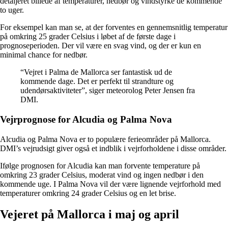
detaljeret billede af temperaturer, nedbør og vindstyrke de kommende
to uger.
For eksempel kan man se, at der forventes en gennemsnitlig temperatur
på omkring 25 grader Celsius i løbet af de første dage i
prognoseperioden. Der vil være en svag vind, og der er kun en
minimal chance for nedbør.
“Vejret i Palma de Mallorca ser fantastisk ud de
kommende dage. Det er perfekt til strandture og
udendørsaktiviteter”, siger meteorolog Peter Jensen fra
DMI.
Vejrprognose for Alcudia og Palma Nova
Alcudia og Palma Nova er to populære ferieområder på Mallorca.
DMI’s vejrudsigt giver også et indblik i vejrforholdene i disse områder.
Ifølge prognosen for Alcudia kan man forvente temperature på
omkring 23 grader Celsius, moderat vind og ingen nedbør i den
kommende uge. I Palma Nova vil der være lignende vejrforhold med
temperaturer omkring 24 grader Celsius og en let brise.
Vejeret på Mallorca i maj og april