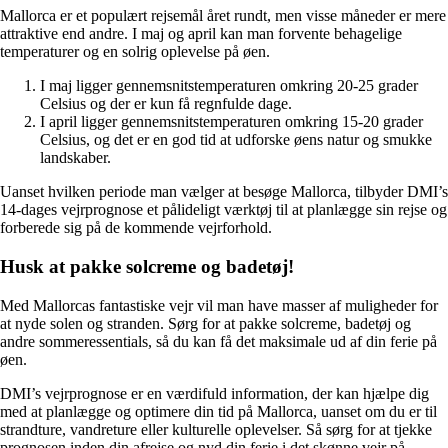
Mallorca er et populært rejsemål året rundt, men visse måneder er mere
attraktive end andre. I maj og april kan man forvente behagelige
temperaturer og en solrig oplevelse på øen.
I maj ligger gennemsnitstemperaturen omkring 20-25 grader
Celsius og der er kun få regnfulde dage.
I april ligger gennemsnitstemperaturen omkring 15-20 grader
Celsius, og det er en god tid at udforske øens natur og smukke
landskaber.
Uanset hvilken periode man vælger at besøge Mallorca, tilbyder DMI’s
14-dages vejrprognose et pålideligt værktøj til at planlægge sin rejse og
forberede sig på de kommende vejrforhold.
Husk at pakke solcreme og badetøj!
Med Mallorcas fantastiske vejr vil man have masser af muligheder for
at nyde solen og stranden. Sørg for at pakke solcreme, badetøj og
andre sommeressentials, så du kan få det maksimale ud af din ferie på
øen.
DMI’s vejrprognose er en værdifuld information, der kan hjælpe dig
med at planlægge og optimere din tid på Mallorca, uanset om du er til
strandture, vandreture eller kulturelle oplevelser. Så sørg for at tjekke
prognosen inden din afrejse og nyd din ferie i det skønne vejr på