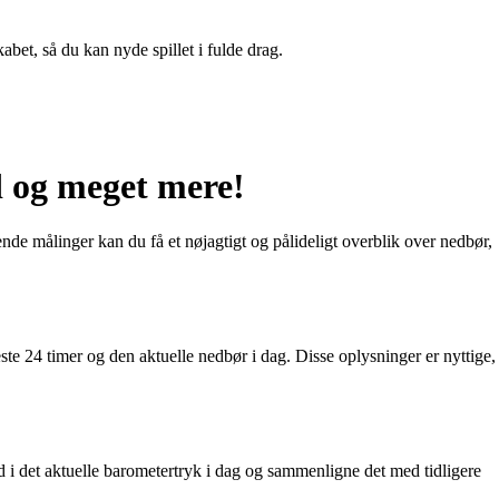
abet, så du kan nyde spillet i fulde drag.
d og meget mere!
nde målinger kan du få et nøjagtigt og pålideligt overblik over nedbør,
te 24 timer og den aktuelle nedbør i dag. Disse oplysninger er nyttige,
ed i det aktuelle barometertryk i dag og sammenligne det med tidligere