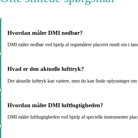
Hvordan måler DMI nedbør?
DMI måler nedbør ved hjælp af regnmålere placeret rundt om i land
Hvad er den aktuelle lufttryk?
Det aktuelle lufttryk kan variere, men du kan finde oplysninger o
Hvordan måler DMI luftfugtigheden?
DMI måler luftfugtigheden ved hjælp af specielle instrumenter placer