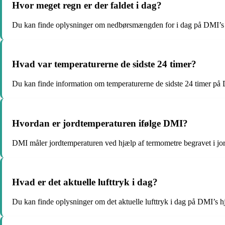
Hvor meget regn er der faldet i dag?
Du kan finde oplysninger om nedbørsmængden for i dag på DMI’s
Hvad var temperaturerne de sidste 24 timer?
Du kan finde information om temperaturerne de sidste 24 timer på
Hvordan er jordtemperaturen ifølge DMI?
DMI måler jordtemperaturen ved hjælp af termometre begravet i jo
Hvad er det aktuelle lufttryk i dag?
Du kan finde oplysninger om det aktuelle lufttryk i dag på DMI’s 