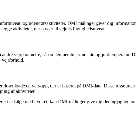
komfortniveau og udendørsaktiviteter. DMI-målinger giver dig informatio
ge aktiviteter, der passer til vejrets fugtighedsniveau.
 andre vejrparametre, såsom temperatur, vindstød og jordtemperatur. DMI
e vejrforhold.
r downloade en vejr-app, der er baseret på DMI-data. Disse ressourcer 
ning af aktiviteter.
eret i at følge med i vejret, kan DMI-målinger give dig den nøjagtige in