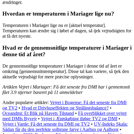
ændringer.
Hvordan er temperaturen i Mariager lige nu?
Temperaturen i Mariager lige nu er [aktuel temperatur].
Temperaturen kan ændre sig i løbet af dagen, så tjek vejrudsigten for
at få det nyeste.
Hvad er de gennemsnitlige temperaturer i Mariager i
denne tid af året?
De gennemsnitlige temperaturer i Mariager i denne tid af året er
omkring [gennemsnitstemperatur]. Disse tal kan variere, så tjek den
aktuelle vejrudsigt for mere præcise oplysninger.
Artiklen Vejret i Mariager: Få det seneste fra DMI har i gennemsnit
fået
3.9
stjerner baseret på
11
anmeldelser
Andre populære artikler:
Vejret i Bogense: Få det seneste fra DMI
og TV2
•
Hvad er Drivhuseffekten og Strålingsbalance?
•
Oceandmi: Et Blik på Havets Tilstand
•
Få overblikket over vejret
med DMIs Byvejr
•
Vejret i Ærøskøbing ifølge TV2 og DMI
•
Vejret i Varde: Få det seneste fra DMI og TV2
•
UV-Indeks Skala:
Sådan får du den perfekte solbrune farve i Aarhus og Aalborg
•