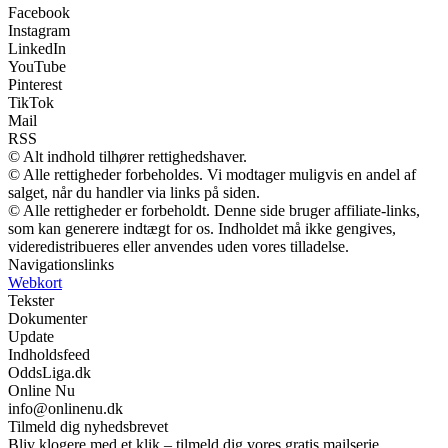
Facebook
Instagram
LinkedIn
YouTube
Pinterest
TikTok
Mail
RSS
© Alt indhold tilhører rettighedshaver.
© Alle rettigheder forbeholdes. Vi modtager muligvis en andel af
salget, når du handler via links på siden.
© Alle rettigheder er forbeholdt. Denne side bruger affiliate-links,
som kan generere indtægt for os. Indholdet må ikke gengives,
videredistribueres eller anvendes uden vores tilladelse.
Navigationslinks
Webkort
Tekster
Dokumenter
Update
Indholdsfeed
OddsLiga.dk
Online Nu
info@onlinenu.dk
Tilmeld dig nyhedsbrevet
Bliv klogere med et klik – tilmeld dig vores gratis mailserie.