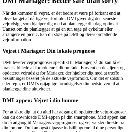
DMI Mariager: Better safe than sorry
Når det kommer til vejret, er det bedre at være på forkant end at
blive fanget af dårlige vejrforhold. DMI giver dig den seneste
vejrudsigt, som hjælper dig med at planlægge din dag optimalt.
Uanset om du planlægger at gå en tur, tage på cykeltur eller
arrangere en picnic, kan du stole på DMI og deres omfattende
vejrinformation.
Vejret i Mariager: Din lokale prognose
DMI leverer vejrprognoser specifikt til Mariager, så du kan få et
præcist billede af forholdene i dit område. Forvent en detaljeret og
opdateret vejrudsigt for Mariager, der hjælper dig med at træffe
beslutninger baseret på de aktuelle vejrforhold. Om det er solskin
eller regn, er DMI’s nøjagtige forudsigelser din bedste ven til at
planlægge dine aktiviteter.
DMI-appen: Vejret i din lomme
For at sikre dig, at du altid har adgang til opdaterede vejrprognoser,
kan du downloade DMI-appen på din smartphone. Med appen kan
du få adgang til Mariagers vejrprognoser og vejrvarsler direkte fra
din lomme. Du kan også tilpasse indstillingerne til dine personlige