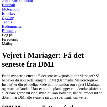
Amerikansk fodbold
Baseball
Motorsport
Ishockey
Cykling
Tennis
Bedømmelser
Boksning
Log på
Få adgang
Mailnyt
Vejret i Mariager: Få det
seneste fra DMI
Er du nysgerrig efter at få det seneste vejrudsigt for Mariager? Så
behøver du ikke lede længere! DMI (Danmarks Meteorologiske
Institut) er din pålidelige kilde til information om vejret i Mariager
og resten af landet. Uanset om du planlægger en udendørsaktivitet
eller bare gerne vil vide, hvad du kan forvente, når du træder ud af
døren, har DMI alle svarene på dine spørgsmål om vejret.