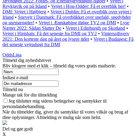
Jævndøgn 2022: Forårs- og Efterårsjævndøgns datoer
•
Vejret i
Reykjavik og på Island
•
Vejret i Hou-Odder: Få et overblik her!
•
DMI: Vejret i Højbjerg
•
Vejret i Dublin: Få et overblik over vejret i
Irland
•
Snevejr i Danmark: Få overblikket over snefald, snedybder
og snemængder!
•
Vejret i Ærøskøbing ifølge TV2 og DMI
•
Lyse
Nætter 2022: Sådan Slutter De
•
Vejret i Edinburgh og Skotland
•
Vejret i Hirtshals: Få det seneste fra DMI og TV2
•
Vintersolhverv
2021: Den korteste dag på året og lysere tider
•
Vejret i Budapest: Få
det seneste vejrudsigt fra DMI
OddsLiga
Tilmeld dig nyhedsbrevet
Bliv klogere med et klik – tilmeld dig vores gratis mailserie.
Indtast e-mail
Tilmeld nu
Mange tak for din tilmelding
Jeg tilslutter mig sidens betingelser og samtykker til
persondatabehandling.
Når du tilmelder dig, giver du samtykke til vores vilkår og brug af
dine oplysninger. Afmelding er mulig når som helst.
Del og gør godt
X