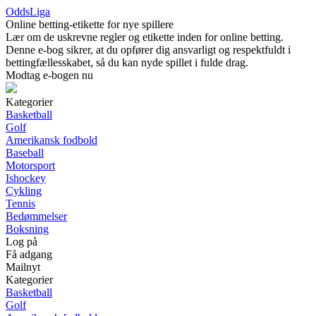
OddsLiga
Online betting-etikette for nye spillere
Lær om de uskrevne regler og etikette inden for online betting.
Denne e-bog sikrer, at du opfører dig ansvarligt og respektfuldt i
bettingfællesskabet, så du kan nyde spillet i fulde drag.
Modtag e-bogen nu
Kategorier
Basketball
Golf
Amerikansk fodbold
Baseball
Motorsport
Ishockey
Cykling
Tennis
Bedømmelser
Boksning
Log på
Få adgang
Mailnyt
Kategorier
Basketball
Golf