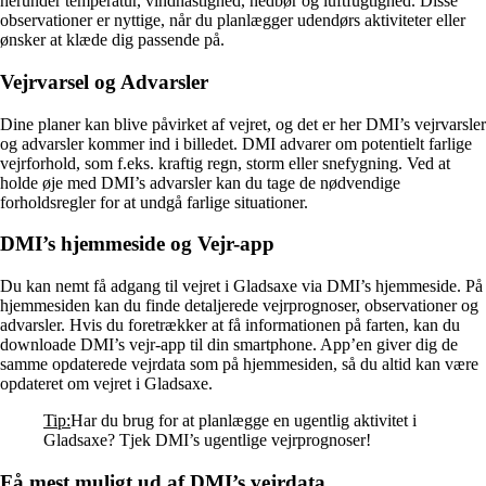
herunder temperatur, vindhastighed, nedbør og luftfugtighed. Disse
observationer er nyttige, når du planlægger udendørs aktiviteter eller
ønsker at klæde dig passende på.
Vejrvarsel og Advarsler
Dine planer kan blive påvirket af vejret, og det er her DMI’s vejrvarsler
og advarsler kommer ind i billedet. DMI advarer om potentielt farlige
vejrforhold, som f.eks. kraftig regn, storm eller snefygning. Ved at
holde øje med DMI’s advarsler kan du tage de nødvendige
forholdsregler for at undgå farlige situationer.
DMI’s hjemmeside og Vejr-app
Du kan nemt få adgang til vejret i Gladsaxe via DMI’s hjemmeside. På
hjemmesiden kan du finde detaljerede vejrprognoser, observationer og
advarsler. Hvis du foretrækker at få informationen på farten, kan du
downloade DMI’s vejr-app til din smartphone. App’en giver dig de
samme opdaterede vejrdata som på hjemmesiden, så du altid kan være
opdateret om vejret i Gladsaxe.
Tip:
Har du brug for at planlægge en ugentlig aktivitet i
Gladsaxe? Tjek DMI’s ugentlige vejrprognoser!
Få mest muligt ud af DMI’s vejrdata