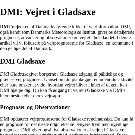
DMI: Vejret i Gladsaxe
DMI Vejr
er en af Danmarks førende kilder til vejrinformation. DMI,
også kendt som Danmarks Meteorologiske Institut, giver os detaljerede
prognoser, advarsler og observationer om vejret i hele landet. I denne
artikel vil vi fokusere på vejrprognoserne for Gladsaxe, en kommune i
den østlige del af Danmark.
DMI Gladsaxe
DMI Gladsaxe
giver borgerne i Gladsaxe adgang til pålidelige og
præcise vejrprognoser. Uanset om du planlægger en udendørs aktivitet
eller bare ønsker at vide, hvordan vejret bliver i løbet af dagen, kan
DMI hjælpe dig. Du kan få adgang til vejret i Gladsaxe via DMI’s
hjemmeside eller deres vejr-app.
Prognoser og Observationer
DMI opdaterer vejrprognoserne for Gladsaxe regelmæssigt. Du kan få
en prognose for det næste døgn eller se længere frem med ugentlige
prognoser. DMI giver også live observationer af vejret i Gladsaxe,