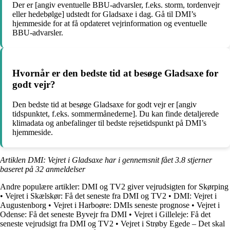
Der er [angiv eventuelle BBU-advarsler, f.eks. storm, tordenvejr
eller hedebølge] udstedt for Gladsaxe i dag. Gå til DMI’s
hjemmeside for at få opdateret vejrinformation og eventuelle
BBU-advarsler.
Hvornår er den bedste tid at besøge Gladsaxe for
godt vejr?
Den bedste tid at besøge Gladsaxe for godt vejr er [angiv
tidspunktet, f.eks. sommermånederne]. Du kan finde detaljerede
klimadata og anbefalinger til bedste rejsetidspunkt på DMI’s
hjemmeside.
Artiklen DMI: Vejret i Gladsaxe har i gennemsnit fået
3.8
stjerner
baseret på
32
anmeldelser
Andre populære artikler:
DMI og TV2 giver vejrudsigten for Skørping
•
Vejret i Skælskør: Få det seneste fra DMI og TV2
•
DMI: Vejret i
Augustenborg
•
Vejret i Harboøre: DMIs seneste prognose
•
Vejret i
Odense: Få det seneste Byvejr fra DMI
•
Vejret i Gilleleje: Få det
seneste vejrudsigt fra DMI og TV2
•
Vejret i Strøby Egede – Det skal