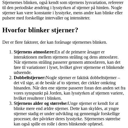
Stjernernes blinken, også kendt som stjernens lysvariation, refererer
til den periodiske ændring i lysstyrken af stjerner på himlen. Nogle
stjerner kan være konstante i lysstyrke, mens andre kan blinke eller
pulsere med forskellige intervaller og intensiteter.
Hvorfor blinker stjerner?
Der er flere faktorer, der kan forårsage stjernernes blinken.
Stjernens atmosfære:
En af de primære årsager er
interaktionen mellem stjernens stråling og dens atmosfære.
Når stjernens stråling passerer gennem atmosfæren, kan det
føre til variationer i lyset, hvilket giver stjernerne et blinkende
udseende.
Dobbeltstjerner:
Nogle stjerner er faktisk dobbeltstjerner –
det vil sige, at de består af to stjerner, der cirkler omkring
hinanden. Når den ene stjerne passerer foran den anden set fra
vores synspunkt på Jorden, kan lysstyrken af stjernen variere,
hvilket resulterer i blinken.
Stjernens alder og størrelse:
Unge stjerner er kendt for at
blinke mere end ældre stjerner. Dette kan skyldes, at yngre
stjerner stadig er under udvikling og gennemgår forskellige
processer, der påvirker deres lysstyrke. Stjernernes størrelse
kan også spille en rolle i deres blinkende opførsel.