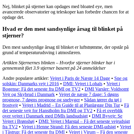
Nej, blinket på stjerner kan opdages med bloated eye, men
avancerede observatorier og teleskoper kan forbedre chancen for at
opdage det.
Hvad er den mest sandsynlige årsag til blinket på
stjerner?
Den mest sandsynlige årsag til blinket er luftstrømme, der opstår på
grund af temperaturudsving i atmosfæren.
Artiklen Stjernernes blinken – Hvorfor stjerner blinker har i
gennemsnit fået
3.9
stjerner baseret på
24
anmeldelser
Andre populære artikler:
Vejret i Paris de Næste 14 Dage
•
Sne og
solskin: Danmarks vejr i 2016
•
DMI: Vejret i Lohals
•
Vejret i
Bogense: Få det seneste fra DMI og TV2
•
DMI Varsler: Voldsomt
Vejr og Skybrud i Danmark
•
Vejret de næste 7 dage: 5 døgns
prognose, 7 døgns prognose og snebyger
•
Sådan tørrer du tøj i
frostvejr
•
Vejret i Madrid – En Guide til at Planlægge Din Tur
•
Få
det seneste vejr for Hanstholm fra DMI og TV2
•
Få et overblik
over vejret i Danmark med DMIs landsudsigt
•
DMI Byvejr: Se
Vejret i Brønshøj
•
DMI: Vejret i Marstal – Få det seneste vejrudsigt
fra TV2
•
Vejret i Henne Strand: Få den seneste DMI-udsigt
•
Vejret
i Tåstrup: Få det seneste fra DMI
•
Vejret i Virum – Få den seneste