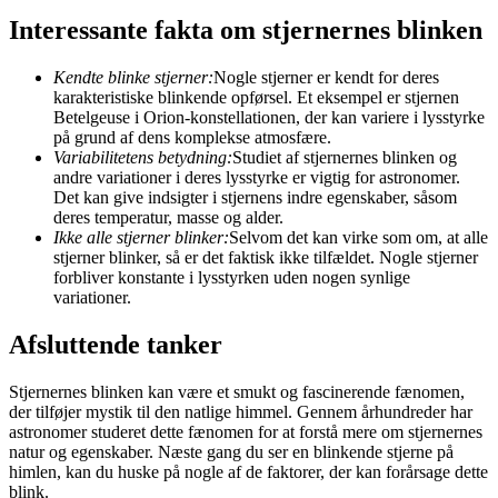
Interessante fakta om stjernernes blinken
Kendte blinke stjerner:
Nogle stjerner er kendt for deres
karakteristiske blinkende opførsel. Et eksempel er stjernen
Betelgeuse i Orion-konstellationen, der kan variere i lysstyrke
på grund af dens komplekse atmosfære.
Variabilitetens betydning:
Studiet af stjernernes blinken og
andre variationer i deres lysstyrke er vigtig for astronomer.
Det kan give indsigter i stjernens indre egenskaber, såsom
deres temperatur, masse og alder.
Ikke alle stjerner blinker:
Selvom det kan virke som om, at alle
stjerner blinker, så er det faktisk ikke tilfældet. Nogle stjerner
forbliver konstante i lysstyrken uden nogen synlige
variationer.
Afsluttende tanker
Stjernernes blinken kan være et smukt og fascinerende fænomen,
der tilføjer mystik til den natlige himmel. Gennem århundreder har
astronomer studeret dette fænomen for at forstå mere om stjernernes
natur og egenskaber. Næste gang du ser en blinkende stjerne på
himlen, kan du huske på nogle af de faktorer, der kan forårsage dette
blink.