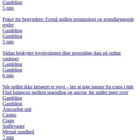
Gambling
5 min
Poker for begyndere: Forstå spillets terminologi og grundlæggende
regler
Gambling
Gambling
5 min
Sådan beskytter lovgivningen dine personlige data på online
casinoer
Gambling
Gambling
6 min
Når spillet ikke længere er sjovt – lær at tage pauser fra craps i tide
Find balancen mellem spænding og ansvar, før spillet tager over
Gambling
Gambling
Ansvarligt spil
Casino
Craps
Spillevaner
Mental sundhed
7 min