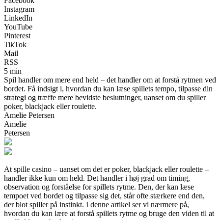
Facebook
Instagram
LinkedIn
YouTube
Pinterest
TikTok
Mail
RSS
5 min
Spil handler om mere end held – det handler om at forstå rytmen ved
bordet. Få indsigt i, hvordan du kan læse spillets tempo, tilpasse din
strategi og træffe mere bevidste beslutninger, uanset om du spiller
poker, blackjack eller roulette.
Amelie Petersen
Amelie
Petersen
At spille casino – uanset om det er poker, blackjack eller roulette –
handler ikke kun om held. Det handler i høj grad om timing,
observation og forståelse for spillets rytme. Den, der kan læse
tempoet ved bordet og tilpasse sig det, står ofte stærkere end den,
der blot spiller på instinkt. I denne artikel ser vi nærmere på,
hvordan du kan lære at forstå spillets rytme og bruge den viden til at