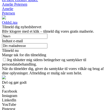
Amelie Petersen
Amelie
Petersen
OddsLiga
Tilmeld dig nyhedsbrevet
Bliv klogere med et klik – tilmeld dig vores gratis mailserie.
Indtast e-mail
Tilmeld nu
Mange tak for din tilmelding
Jeg tilslutter mig sidens betingelser og samtykker til
persondatabehandling.
Når du tilmelder dig, giver du samtykke til vores vilkår og brug af
dine oplysninger. Afmelding er mulig når som helst.
Del og gør godt
X
Facebook
Instagram
LinkedIn
YouTube
Pinterest