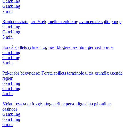
Gambling
Gambling
7 min
Roulette-strategier: Vælg mellem enkle og avancerede spiltilgange
Gambling
Gambling
5 min
Forstå spillets rytme – og træf klogere beslutninger ved bordet
Gambling
Gambling
5 min
Poker for begyndere: Forstå spillets terminologi og grundlæggende
regler
Gambling
Gambling
5 min
Sådan beskytter lovgivningen dine personlige data på online
casinoer
Gambling
Gambling
6 min