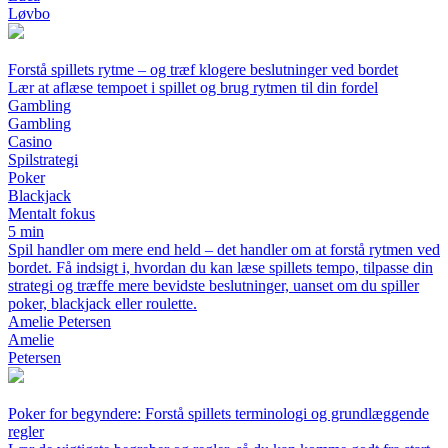
Løvbo
Forstå spillets rytme – og træf klogere beslutninger ved bordet
Lær at aflæse tempoet i spillet og brug rytmen til din fordel
Gambling
Gambling
Casino
Spilstrategi
Poker
Blackjack
Mentalt fokus
5 min
Spil handler om mere end held – det handler om at forstå rytmen ved
bordet. Få indsigt i, hvordan du kan læse spillets tempo, tilpasse din
strategi og træffe mere bevidste beslutninger, uanset om du spiller
poker, blackjack eller roulette.
Amelie Petersen
Amelie
Petersen
Poker for begyndere: Forstå spillets terminologi og grundlæggende
regler