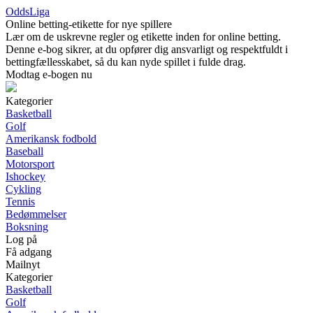
OddsLiga
Online betting-etikette for nye spillere
Lær om de uskrevne regler og etikette inden for online betting.
Denne e-bog sikrer, at du opfører dig ansvarligt og respektfuldt i
bettingfællesskabet, så du kan nyde spillet i fulde drag.
Modtag e-bogen nu
Kategorier
Basketball
Golf
Amerikansk fodbold
Baseball
Motorsport
Ishockey
Cykling
Tennis
Bedømmelser
Boksning
Log på
Få adgang
Mailnyt
Kategorier
Basketball
Golf