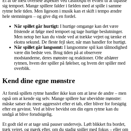
Et af de mest oversete aspekter ved casinospil er evnen til at tilpasse
sig tempoet. Mange spillere falder i fælden med at spille i samme
rytme hele tiden. Men ligesom i musik kan et skift i tempo ændre
hele stemningen – og give dig en fordel.
Når spillet går hurtigt:
I hurtige omgange kan det være
fristende at følge med tempoet og tage hurtige beslutninger.
Men netop her kan du vinde ved at trække vejret og tænke et
ekstra sekund. De fleste fejl sker, når man handler for hurtigt.
Når spillet går langsomt:
I langsomme spil kan tålmodighed
være din bedste ven. Brug tiden på at observere
modstanderne, deres mønstre og reaktioner. Ofte afslører
rytmen, hvem der spiller på følelser, og hvem der spiller med
overblik.
Kend dine egne mønstre
At forstå spillets rytme handler ikke kun om at læse de andre – men
også om at kende sig selv. Mange spillere har ubevidste mønstre:
måske satser du mere aggressivt efter et tab, eller bliver for forsigtig
efter en gevinst. Ved at blive bevidst om din egen rytme kan du
undgå at blive forudsigelig.
Et godt råd er at tage små pauser undervejs. Løft blikket fra bordet,
træk vejret, og mærk efter, om du stadig spiller med fokus – eller om