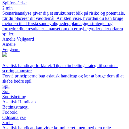
Spilforståelse
2 min
Scenarieanalyse giver dig et struktureret blik på risiko og potentiale,
før du placerer dit væddemål. Artiklen viser, hvordan du kan bruge
metoden til at forstå sandsynligheder, planlægge strategier og
forbedre dine resultater – uanset om du er nybegynder eller erfaren
spiller.
Amelie Vejlgaard
Amelie
Vejlgaard
Asiatisk handicap forklaret: Tilpas din bettingstrategi til sportens
scoringsmønstre
Forstå principperne bag asiatisk handicap og lær at bruge dem til at
skabe bedre spil
Spil
Spil
Sportsbetting
Asiatisk Handicap
Bettingstrategi
Fodbold
Oddsanalyse
3 min
Asiatisk handicap kan virke kompliceret, men med den rette