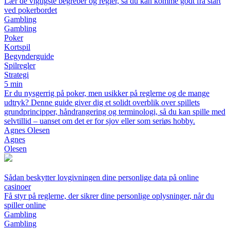
Lær de vigtigste begreber og regler, så du kan komme godt fra start
ved pokerbordet
Gambling
Gambling
Poker
Kortspil
Begynderguide
Spilregler
Strategi
5 min
Er du nysgerrig på poker, men usikker på reglerne og de mange
udtryk? Denne guide giver dig et solidt overblik over spillets
grundprincipper, håndrangering og terminologi, så du kan spille med
selvtillid – uanset om det er for sjov eller som seriøs hobby.
Agnes Olesen
Agnes
Olesen
Sådan beskytter lovgivningen dine personlige data på online
casinoer
Få styr på reglerne, der sikrer dine personlige oplysninger, når du
spiller online
Gambling
Gambling