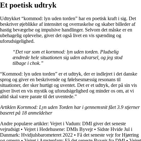
Et poetisk udtryk
Udtrykket “kornmod: lyn uden torden” har en poetisk kraft i sig. Det
beskriver øjeblikke af intensitet og overraskelse og skaber billeder af
hastig bevægelse og impulsive handlinger. Selvom det måske er en
ubehagelig oplevelse, giver det også livet en vis spænding og
uforudsigelighed.
“Det var som et kornmod: lyn uden torden. Pludselig
ændrede hele situationen sig uden advarsel, og jeg stod
tilbage i chok.”
“Kornmod: lyn uden torden” er et udtryk, der er indlejret i det danske
sprog og giver en beskrivende og følelsesmæssig resonans til
situationer, der sker hurtigt og uventet. Det er et udtryk, der på sin vis
giver livet en vis mystik og uforudsigelighed og minder os om, at vi
altid skal være parate til det uventede.”
Artiklen Kornmod: Lyn uden Torden har i gennemsnit fået
3.9
stjerner
baseret på
18
anmeldelser
Andre populære artikler:
Vejret i Vadum: DMI giver det seneste
vejrudsigt
•
Vejret i Hedehusene: DMIs Byvejr
•
Sidste Hvide Jul i
Danmark: Hvidjulsbarometeret 2022
•
Få det seneste vejr for Hjørring
og omegn
•
Vejret i Amsterdam: Få det seneste Byvejr fra DMI
•
Vejret