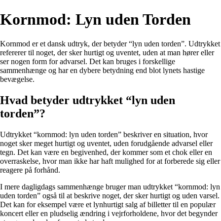
Kornmod: Lyn uden Torden
Kornmod er et dansk udtryk, der betyder “lyn uden torden”. Udtrykket
refererer til noget, der sker hurtigt og uventet, uden at man hører eller
ser nogen form for advarsel. Det kan bruges i forskellige
sammenhænge og har en dybere betydning end blot lynets hastige
bevægelse.
Hvad betyder udtrykket “lyn uden
torden”?
Udtrykket “kornmod: lyn uden torden” beskriver en situation, hvor
noget sker meget hurtigt og uventet, uden forudgående advarsel eller
tegn. Det kan være en begivenhed, der kommer som et chok eller en
overraskelse, hvor man ikke har haft mulighed for at forberede sig eller
reagere på forhånd.
I mere dagligdags sammenhænge bruger man udtrykket “kornmod: lyn
uden torden” også til at beskrive noget, der sker hurtigt og uden varsel.
Det kan for eksempel være et lynhurtigt salg af billetter til en populær
koncert eller en pludselig ændring i vejrforholdene, hvor det begynder