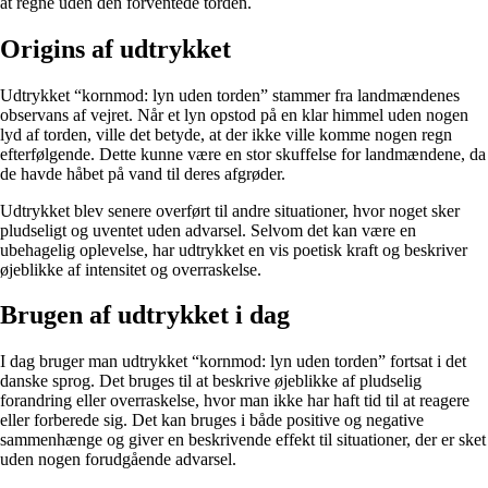
at regne uden den forventede torden.
Origins af udtrykket
Udtrykket “kornmod: lyn uden torden” stammer fra landmændenes
observans af vejret. Når et lyn opstod på en klar himmel uden nogen
lyd af torden, ville det betyde, at der ikke ville komme nogen regn
efterfølgende. Dette kunne være en stor skuffelse for landmændene, da
de havde håbet på vand til deres afgrøder.
Udtrykket blev senere overført til andre situationer, hvor noget sker
pludseligt og uventet uden advarsel. Selvom det kan være en
ubehagelig oplevelse, har udtrykket en vis poetisk kraft og beskriver
øjeblikke af intensitet og overraskelse.
Brugen af udtrykket i dag
I dag bruger man udtrykket “kornmod: lyn uden torden” fortsat i det
danske sprog. Det bruges til at beskrive øjeblikke af pludselig
forandring eller overraskelse, hvor man ikke har haft tid til at reagere
eller forberede sig. Det kan bruges i både positive og negative
sammenhænge og giver en beskrivende effekt til situationer, der er sket
uden nogen forudgående advarsel.