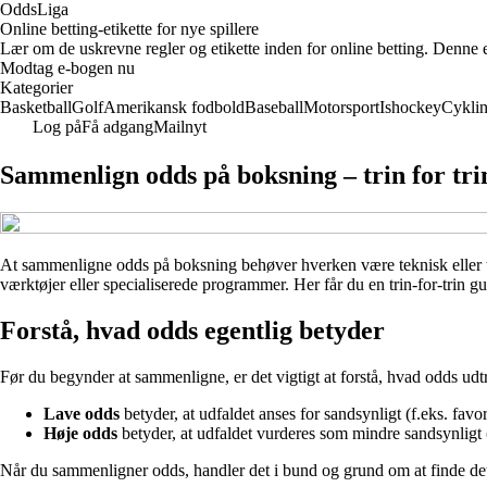
OddsLiga
Online betting-etikette for nye spillere
Lær om de uskrevne regler og etikette inden for online betting. Denne e-b
Modtag e-bogen nu
Kategorier
Basketball
Golf
Amerikansk fodbold
Baseball
Motorsport
Ishockey
Cykli
Log på
Få adgang
Mailnyt
Sammenlign odds på boksning – trin for tr
At sammenligne odds på boksning behøver hverken være teknisk eller ti
værktøjer eller specialiserede programmer. Her får du en trin-for-trin g
Forstå, hvad odds egentlig betyder
Før du begynder at sammenligne, er det vigtigt at forstå, hvad odds ud
Lave odds
betyder, at udfaldet anses for sandsynligt (f.eks. favor
Høje odds
betyder, at udfaldet vurderes som mindre sandsynligt 
Når du sammenligner odds, handler det i bund og grund om at finde det