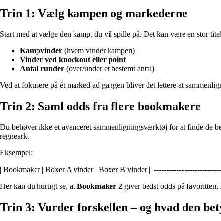
Trin 1: Vælg kampen og markederne
Start med at vælge den kamp, du vil spille på. Det kan være en stor ti
Kampvinder
(hvem vinder kampen)
Vinder ved knockout eller point
Antal runder
(over/under et bestemt antal)
Ved at fokusere på ét marked ad gangen bliver det lettere at sammenlig
Trin 2: Saml odds fra flere bookmakere
Du behøver ikke et avanceret sammenligningsværktøj for at finde de bed
regneark.
Eksempel:
| Bookmaker | Boxer A vinder | Boxer B vinder | |------------|--------------
Her kan du hurtigt se, at
Bookmaker 2
giver bedst odds på favoritten
Trin 3: Vurder forskellen – og hvad den be