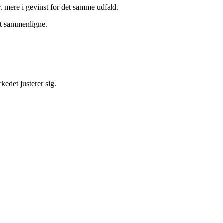
r. mere i gevinst for det samme udfald.
 at sammenligne.
kedet justerer sig.