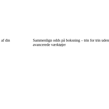
 af din
Sammenlign odds på boksning – trin for trin uden
avancerede værktøjer