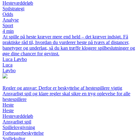
Hestevæddeløb
Spilstrategi
Odds
Analyse
Sport
4 min
At spille på heste kræver mere end held – det kræver indsigt. Få
praktiske råd til, hvordan du vurderer heste på tværs af distancer,
banetyper og underlag, så du kan træffe klogere spilbeslutninger og
øge dine chancer for gevinst.
Luca Løvbo
Luca
Løvbo
Regler og ansvar: Derfor er beskyttelse af hestespillere vigtig
Ansvarligt spil og klare regler skal sikre en tryg oplevelse for alle
hestespillere
Heste
Heste
Hestevæddeløb
Ansvarligt spil
Spillelovgivning
Forbrugerbeskyttelse
Spillekultur