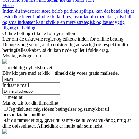
Heste
Inden du investerer store beløb på dine spiltips, kan det betale sig at
teste dine idéer i mindre skala. Læs, hvordan du med data, disciplin
og små indsatser kan udvikle en mere strategisk og bæredygtig
tilgang til betting.
Online betting-etikette for nye spillere
Lær om de uskrevne regler og etikette inden for online betting.
Denne e-bog sikrer, at du opfører dig ansvarligt og respektfuldt i
bettingfællesskabet, så du kan nyde spillet i fulde drag.
Modtag e-bogen nu
Tilmeld dig nyhedsbrevet
Bliv klogere med et klik – tilmeld dig vores gratis mailserie.
Indtast e-mail
Tilmeld nu
Mange tak for din tilmelding
Jeg tilslutter mig sidens betingelser og samtykker til
persondatabehandling.
Når du tilmelder dig, giver du samtykke til vores vilkår og brug af
dine oplysninger. Afmelding er mulig når som helst.