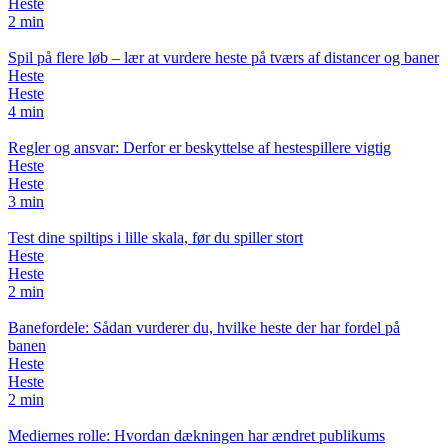
Heste
2 min
Spil på flere løb – lær at vurdere heste på tværs af distancer og baner
Heste
Heste
4 min
Regler og ansvar: Derfor er beskyttelse af hestespillere vigtig
Heste
Heste
3 min
Test dine spiltips i lille skala, før du spiller stort
Heste
Heste
2 min
Banefordele: Sådan vurderer du, hvilke heste der har fordel på
banen
Heste
Heste
2 min
Mediernes rolle: Hvordan dækningen har ændret publikums