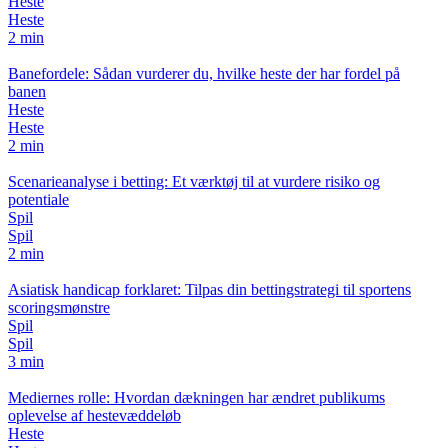
Heste
Heste
2 min
Banefordele: Sådan vurderer du, hvilke heste der har fordel på
banen
Heste
Heste
2 min
Scenarieanalyse i betting: Et værktøj til at vurdere risiko og
potentiale
Spil
Spil
2 min
Asiatisk handicap forklaret: Tilpas din bettingstrategi til sportens
scoringsmønstre
Spil
Spil
3 min
Mediernes rolle: Hvordan dækningen har ændret publikums
oplevelse af hestevæddeløb
Heste