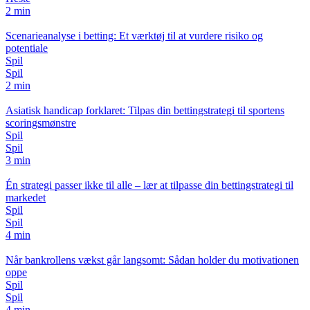
2 min
Scenarieanalyse i betting: Et værktøj til at vurdere risiko og
potentiale
Spil
Spil
2 min
Asiatisk handicap forklaret: Tilpas din bettingstrategi til sportens
scoringsmønstre
Spil
Spil
3 min
Én strategi passer ikke til alle – lær at tilpasse din bettingstrategi til
markedet
Spil
Spil
4 min
Når bankrollens vækst går langsomt: Sådan holder du motivationen
oppe
Spil
Spil
4 min