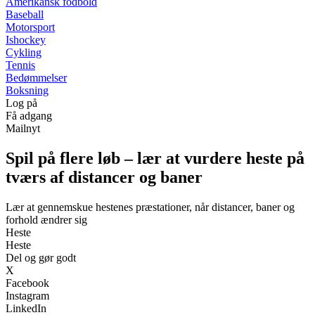
Amerikansk fodbold
Baseball
Motorsport
Ishockey
Cykling
Tennis
Bedømmelser
Boksning
Log på
Få adgang
Mailnyt
Spil på flere løb – lær at vurdere heste på
tværs af distancer og baner
Lær at gennemskue hestenes præstationer, når distancer, baner og
forhold ændrer sig
Heste
Heste
Del og gør godt
X
Facebook
Instagram
LinkedIn