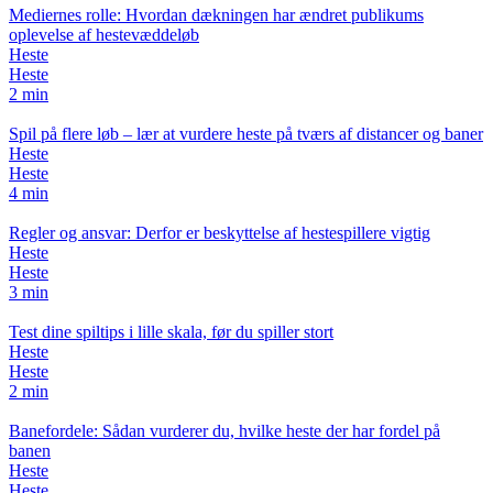
Mediernes rolle: Hvordan dækningen har ændret publikums
oplevelse af hestevæddeløb
Heste
Heste
2 min
Spil på flere løb – lær at vurdere heste på tværs af distancer og baner
Heste
Heste
4 min
Regler og ansvar: Derfor er beskyttelse af hestespillere vigtig
Heste
Heste
3 min
Test dine spiltips i lille skala, før du spiller stort
Heste
Heste
2 min
Banefordele: Sådan vurderer du, hvilke heste der har fordel på
banen
Heste
Heste