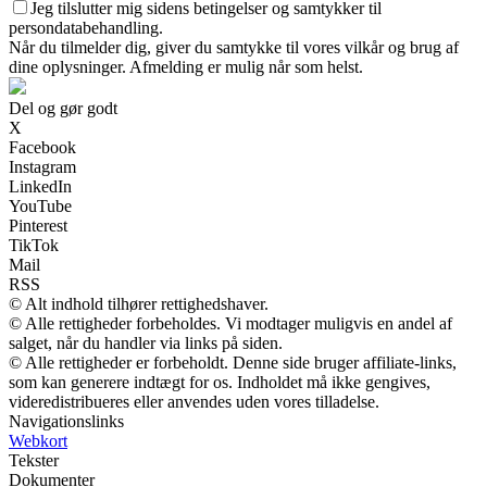
Jeg tilslutter mig sidens betingelser og samtykker til
persondatabehandling.
Når du tilmelder dig, giver du samtykke til vores vilkår og brug af
dine oplysninger. Afmelding er mulig når som helst.
Del og gør godt
X
Facebook
Instagram
LinkedIn
YouTube
Pinterest
TikTok
Mail
RSS
© Alt indhold tilhører rettighedshaver.
© Alle rettigheder forbeholdes. Vi modtager muligvis en andel af
salget, når du handler via links på siden.
© Alle rettigheder er forbeholdt. Denne side bruger affiliate-links,
som kan generere indtægt for os. Indholdet må ikke gengives,
videredistribueres eller anvendes uden vores tilladelse.
Navigationslinks
Webkort
Tekster
Dokumenter