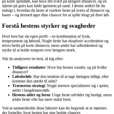
på korte sprintløb, kan have det svært på længere distancer, og en
stjerne på græs kan falde igennem på sand. I denne artikel får du
indsigt i, hvordan du lærer at vurdere heste på tværs af distancer og
baner – og dermed øger dine chancer for at spille klogt på flere løb.
Forstå hestens styrker og svagheder
Hver hest har sin egen profil – en kombination af fysik,
temperament og løbsstil. Nogle heste har eksplosiv acceleration og
trives bedst på korte distancer, mens andre har udholdenhed og
styrke til at holde tempoet over længere stræk.
Når du analyserer en hest, så kig efter:
Tidligere resultater
: Hvor har hesten vundet, og på hvilke
distancer?
Løbsforløb
: Har den tendens til at tage føringen tidligt, eller
kommer den stærkt til sidst?
Trænerens strategi
: Nogle trænere specialiserer sig i sprint,
andre i langdistanceløb.
Hestens alder og form
: Unge heste udvikler sig hurtigt, mens
ældre heste ofte har mere stabil form.
Ved at sammenholde disse faktorer kan du begynde at se mønstre,
der fortæller, hvor hesten har sine bedste chancer.