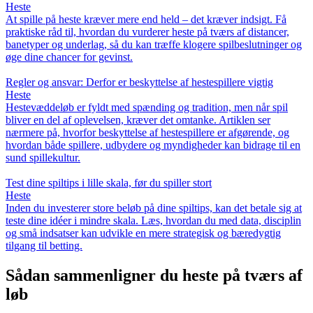
Heste
At spille på heste kræver mere end held – det kræver indsigt. Få
praktiske råd til, hvordan du vurderer heste på tværs af distancer,
banetyper og underlag, så du kan træffe klogere spilbeslutninger og
øge dine chancer for gevinst.
Regler og ansvar: Derfor er beskyttelse af hestespillere vigtig
Heste
Hestevæddeløb er fyldt med spænding og tradition, men når spil
bliver en del af oplevelsen, kræver det omtanke. Artiklen ser
nærmere på, hvorfor beskyttelse af hestespillere er afgørende, og
hvordan både spillere, udbydere og myndigheder kan bidrage til en
sund spillekultur.
Test dine spiltips i lille skala, før du spiller stort
Heste
Inden du investerer store beløb på dine spiltips, kan det betale sig at
teste dine idéer i mindre skala. Læs, hvordan du med data, disciplin
og små indsatser kan udvikle en mere strategisk og bæredygtig
tilgang til betting.
Sådan sammenligner du heste på tværs af
løb