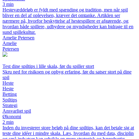
3 min
Hestevæddeløb er fyldt med spænding og tradition, men når spil
bliver en del af oplevelsen, kræver det omtanke. Artiklen ser
nærmere på, hvorfor beskyttelse af hestespillere er afgørende, og
hvordan både spillere, udbydere og myndigheder kan bidrage til en
sund spillekultur.
Amelie Petersen
Amelie
Petersen
Test dine spiltips i lille skala, før du spiller stort
Skru ned for risikoen og opbyg erfaring, før du satser stort på dine
spil
Heste
Heste
Betting
Spiltips
Strategi
Ansvarligt spil
Økonomi
2 min
Inden du investerer store beløb på dine spiltips, kan det betale sig at
teste dine idéer i mindre skala. Læs, hvordan du med data, disciplin
og små indsatser kan udvikle en mere strategisk og bæredygtig