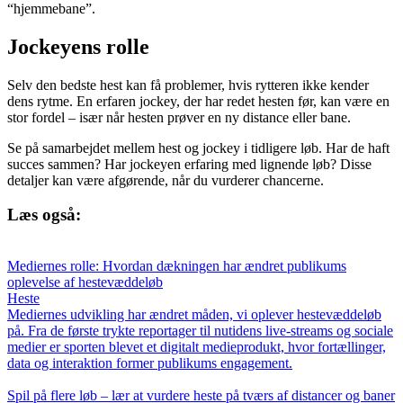
“hjemmebane”.
Jockeyens rolle
Selv den bedste hest kan få problemer, hvis rytteren ikke kender
dens rytme. En erfaren jockey, der har redet hesten før, kan være en
stor fordel – især når hesten prøver en ny distance eller bane.
Se på samarbejdet mellem hest og jockey i tidligere løb. Har de haft
succes sammen? Har jockeyen erfaring med lignende løb? Disse
detaljer kan være afgørende, når du vurderer chancerne.
Læs også:
Mediernes rolle: Hvordan dækningen har ændret publikums
oplevelse af hestevæddeløb
Heste
Mediernes udvikling har ændret måden, vi oplever hestevæddeløb
på. Fra de første trykte reportager til nutidens live-streams og sociale
medier er sporten blevet et digitalt medieprodukt, hvor fortællinger,
data og interaktion former publikums engagement.
Spil på flere løb – lær at vurdere heste på tværs af distancer og baner