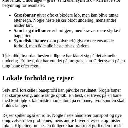
krævende. Underlaget – græs, sand eller syntetisk – kan have stor
betydning for resultatet.
Græsbaner
giver ofte et blødere løb, men kan blive tunge
efter regn. Nogle heste elsker blødt underlag, mens andre
mister fart.
Sand- og dirtbaner
er hurtigere, men kræver mere styrke i
bagparten.
Syntetiske baner
(som polytrack) giver mere ensartede
forhold, men ikke alle heste trives på dem.
Tjek altid, hvordan hesten tidligere har klaret sig på det aktuelle
underlag. En hest, der har vundet på tør græs, kan få det svært på en
tung bane efter regn.
Lokale forhold og rejser
Selv små forskelle i baneprofil kan påvirke resultatet. Nogle baner
har skarpe sving, andre lange opløb. En hest, der trives på en bane
med kort opløb, kan miste momentum på en bane, hvor spurten skal
holdes længere.
Rejser spiller også en rolle. Nogle heste håndterer transport og nye
omgivelser uden problemer, mens andre bliver stressede og mister
fokus. Kig efter, om hesten tidligere har præsteret godt uden for sin