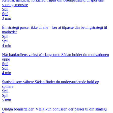
Asiatisk handicap forklaret: Tilpas din bettingstrategi til sportens
scoringsmønstre
Spil
Spil
3 min
Én strategi passer ikke til alle – lær at tilpasse din bettingstrategi til
markedet
Spil
Spil
4 min
Når bankrollens vækst går langsomt: Sådan holder du motivationen
oppe
Spil
Spil
4 min
Statistik som våben: Sådan finder du undervurderede hold og
spillere
Spil
Spil
5 min
Undgå bonusfælder: Vælg kun bonusser, der passer til din strategi