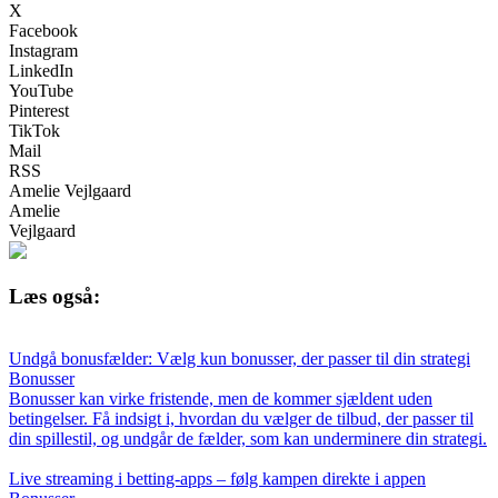
X
Facebook
Instagram
LinkedIn
YouTube
Pinterest
TikTok
Mail
RSS
Amelie Vejlgaard
Amelie
Vejlgaard
Læs også:
Undgå bonusfælder: Vælg kun bonusser, der passer til din strategi
Bonusser
Bonusser kan virke fristende, men de kommer sjældent uden
betingelser. Få indsigt i, hvordan du vælger de tilbud, der passer til
din spillestil, og undgår de fælder, som kan underminere din strategi.
Live streaming i betting-apps – følg kampen direkte i appen