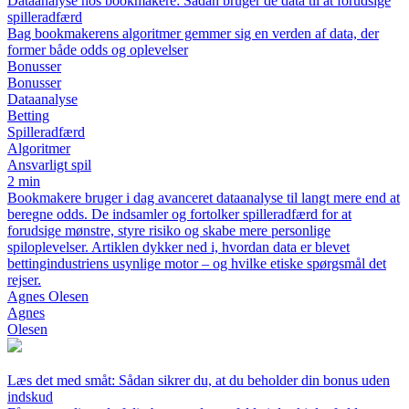
Dataanalyse hos bookmakere: Sådan bruger de data til at forudsige
spilleradfærd
Bag bookmakerens algoritmer gemmer sig en verden af data, der
former både odds og oplevelser
Bonusser
Bonusser
Dataanalyse
Betting
Spilleradfærd
Algoritmer
Ansvarligt spil
2 min
Bookmakere bruger i dag avanceret dataanalyse til langt mere end at
beregne odds. De indsamler og fortolker spilleradfærd for at
forudsige mønstre, styre risiko og skabe mere personlige
spiloplevelser. Artiklen dykker ned i, hvordan data er blevet
bettingindustriens usynlige motor – og hvilke etiske spørgsmål det
rejser.
Agnes Olesen
Agnes
Olesen
Læs det med småt: Sådan sikrer du, at du beholder din bonus uden
indskud