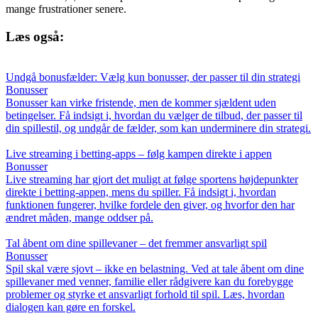
mange frustrationer senere.
Læs også:
Undgå bonusfælder: Vælg kun bonusser, der passer til din strategi
Bonusser
Bonusser kan virke fristende, men de kommer sjældent uden
betingelser. Få indsigt i, hvordan du vælger de tilbud, der passer til
din spillestil, og undgår de fælder, som kan underminere din strategi.
Live streaming i betting-apps – følg kampen direkte i appen
Bonusser
Live streaming har gjort det muligt at følge sportens højdepunkter
direkte i betting-appen, mens du spiller. Få indsigt i, hvordan
funktionen fungerer, hvilke fordele den giver, og hvorfor den har
ændret måden, mange oddser på.
Tal åbent om dine spillevaner – det fremmer ansvarligt spil
Bonusser
Spil skal være sjovt – ikke en belastning. Ved at tale åbent om dine
spillevaner med venner, familie eller rådgivere kan du forebygge
problemer og styrke et ansvarligt forhold til spil. Læs, hvordan
dialogen kan gøre en forskel.