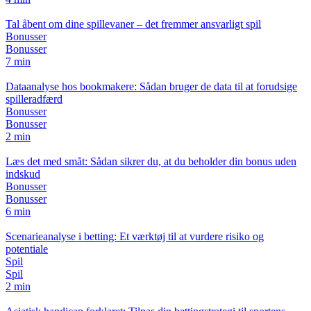
Tal åbent om dine spillevaner – det fremmer ansvarligt spil
Bonusser
Bonusser
7 min
Dataanalyse hos bookmakere: Sådan bruger de data til at forudsige
spilleradfærd
Bonusser
Bonusser
2 min
Læs det med småt: Sådan sikrer du, at du beholder din bonus uden
indskud
Bonusser
Bonusser
6 min
Scenarieanalyse i betting: Et værktøj til at vurdere risiko og
potentiale
Spil
Spil
2 min