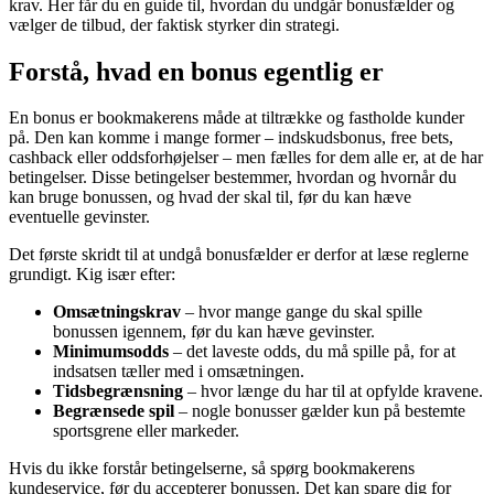
krav. Her får du en guide til, hvordan du undgår bonusfælder og
vælger de tilbud, der faktisk styrker din strategi.
Forstå, hvad en bonus egentlig er
En bonus er bookmakerens måde at tiltrække og fastholde kunder
på. Den kan komme i mange former – indskudsbonus, free bets,
cashback eller oddsforhøjelser – men fælles for dem alle er, at de har
betingelser. Disse betingelser bestemmer, hvordan og hvornår du
kan bruge bonussen, og hvad der skal til, før du kan hæve
eventuelle gevinster.
Det første skridt til at undgå bonusfælder er derfor at læse reglerne
grundigt. Kig især efter:
Omsætningskrav
– hvor mange gange du skal spille
bonussen igennem, før du kan hæve gevinster.
Minimumsodds
– det laveste odds, du må spille på, for at
indsatsen tæller med i omsætningen.
Tidsbegrænsning
– hvor længe du har til at opfylde kravene.
Begrænsede spil
– nogle bonusser gælder kun på bestemte
sportsgrene eller markeder.
Hvis du ikke forstår betingelserne, så spørg bookmakerens
kundeservice, før du accepterer bonussen. Det kan spare dig for