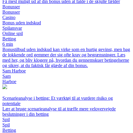
Få mest muligt ud af din bonus uden at falde i de skjulte fælder
Bonusser
Bonusser
Casino
Bonus uden indskud
Spilansvar
Online spil
Betting
6 min
Bonustilbud uden indskud kan virke som en hurtig gevinst, men bag
de lokkende ord gemmer der sig ofte krav og begrænsninger. Læs
med her, og bliv klogere på, hvordan du gennemskuer betingelserne
og sikrer, at du faktisk får glæde af din bonus.
Sam Harboe
Sam
Harboe
Scenarieanalyse i betting: Et værktøj til at vurdere risiko og
potentiale
Lær at bruge scenarieanalyse til at træffe mere velovervejede
beslutninger i din betting
Spil
Spil
Betting