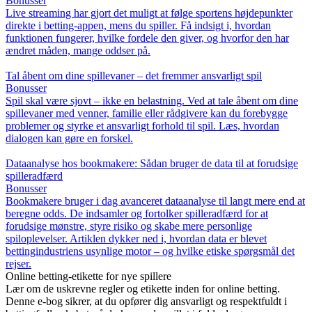
Bonusser
Live streaming har gjort det muligt at følge sportens højdepunkter
direkte i betting-appen, mens du spiller. Få indsigt i, hvordan
funktionen fungerer, hvilke fordele den giver, og hvorfor den har
ændret måden, mange oddser på.
Tal åbent om dine spillevaner – det fremmer ansvarligt spil
Bonusser
Spil skal være sjovt – ikke en belastning. Ved at tale åbent om dine
spillevaner med venner, familie eller rådgivere kan du forebygge
problemer og styrke et ansvarligt forhold til spil. Læs, hvordan
dialogen kan gøre en forskel.
Dataanalyse hos bookmakere: Sådan bruger de data til at forudsige
spilleradfærd
Bonusser
Bookmakere bruger i dag avanceret dataanalyse til langt mere end at
beregne odds. De indsamler og fortolker spilleradfærd for at
forudsige mønstre, styre risiko og skabe mere personlige
spiloplevelser. Artiklen dykker ned i, hvordan data er blevet
bettingindustriens usynlige motor – og hvilke etiske spørgsmål det
rejser.
Online betting-etikette for nye spillere
Lær om de uskrevne regler og etikette inden for online betting.
Denne e-bog sikrer, at du opfører dig ansvarligt og respektfuldt i