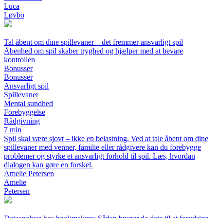
Luca
Løvbo
Tal åbent om dine spillevaner – det fremmer ansvarligt spil
Åbenhed om spil skaber tryghed og hjælper med at bevare
kontrollen
Bonusser
Bonusser
Ansvarligt spil
Spillevaner
Mental sundhed
Forebyggelse
Rådgivning
7 min
Spil skal være sjovt – ikke en belastning. Ved at tale åbent om dine
spillevaner med venner, familie eller rådgivere kan du forebygge
problemer og styrke et ansvarligt forhold til spil. Læs, hvordan
dialogen kan gøre en forskel.
Amelie Petersen
Amelie
Petersen