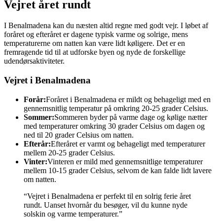
Vejret året rundt
I Benalmadena kan du næsten altid regne med godt vejr. I løbet af
foråret og efteråret er dagene typisk varme og solrige, mens
temperaturerne om natten kan være lidt køligere. Det er en
fremragende tid til at udforske byen og nyde de forskellige
udendørsaktiviteter.
Vejret i Benalmadena
Forår:
Foråret i Benalmadena er mildt og behageligt med en
gennemsnitlig temperatur på omkring 20-25 grader Celsius.
Sommer:
Sommeren byder på varme dage og kølige nætter
med temperaturer omkring 30 grader Celsius om dagen og
ned til 20 grader Celsius om natten.
Efterår:
Efteråret er varmt og behageligt med temperaturer
mellem 20-25 grader Celsius.
Vinter:
Vinteren er mild med gennemsnitlige temperaturer
mellem 10-15 grader Celsius, selvom de kan falde lidt lavere
om natten.
“Vejret i Benalmadena er perfekt til en solrig ferie året
rundt. Uanset hvornår du besøger, vil du kunne nyde
solskin og varme temperaturer.”