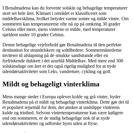
I Benalmadena kan du forvente solskin og behagelige temperaturer
stort set hele året. Klimaet i området er klassificeret som
middelhavsklima, hvilket betyder varme somre og milde vintre. Om
sommeren kan temperaturerne ofte nå op på omkring 30 grader
Celsius eller mere, mens vintrene er milde, med temperaturer
sjældent under 10 grader Celsius.
Denne behagelige vejrforhold gør Benalmadena til den perfekte
destination for strandelskere og soltilbedere. Sommermånederne
inviterer til afslapning på de smukke sandstrande eller en
forfriskende dukkert i det azurblå Middelhav. Med mere end 300
solskinsdage om året er der også rigelig mulighed for at nyde
udendørsaktiviteter som f.eks. vandreture, cykling og golf.
Mildt og behageligt vinterklima
Mens mange steder i Europa oplever kolde og grå vintre, byder
Benalmadena på et mildt og behageligt vinterklima. Dette gør det til
et populært rejsemål for dem, der ønsker at undslippe vinterens
kulde og tristhed. Selvom vintertemperaturene kan være køligere
end om sommeren, er de stadig behagelige nok til at nyde
udendørsaktiviteter og udforske byen uden at fryse.