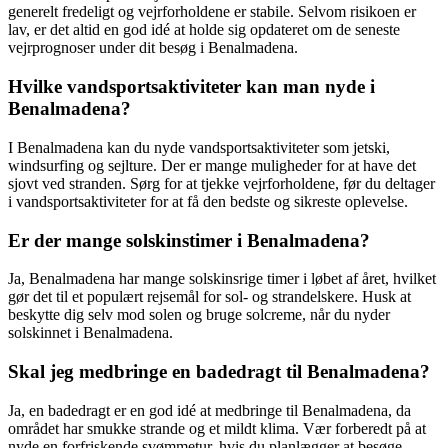
generelt fredeligt og vejrforholdene er stabile. Selvom risikoen er
lav, er det altid en god idé at holde sig opdateret om de seneste
vejrprognoser under dit besøg i Benalmadena.
Hvilke vandsportsaktiviteter kan man nyde i
Benalmadena?
I Benalmadena kan du nyde vandsportsaktiviteter som jetski,
windsurfing og sejlture. Der er mange muligheder for at have det
sjovt ved stranden. Sørg for at tjekke vejrforholdene, før du deltager
i vandsportsaktiviteter for at få den bedste og sikreste oplevelse.
Er der mange solskinstimer i Benalmadena?
Ja, Benalmadena har mange solskinsrige timer i løbet af året, hvilket
gør det til et populært rejsemål for sol- og strandelskere. Husk at
beskytte dig selv mod solen og bruge solcreme, når du nyder
solskinnet i Benalmadena.
Skal jeg medbringe en badedragt til Benalmadena?
Ja, en badedragt er en god idé at medbringe til Benalmadena, da
området har smukke strande og et mildt klima. Vær forberedt på at
nyde en forfriskende svømmetur, hvis du planlægger at besøge