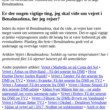
Benalmadena.
Er der nogen vigtige ting, jeg skal vide om vejret i
Benalmadena, før jeg rejser?
Inden du rejser til Benalmadena, skal du vide, at vejret kan være
meget varmt om sommeren og mildt om vinteren. Det er også vigtigt
at tjekke vejrprognosen under dit besøg for at være forberedt på alle
eventualiteter. Planlæg din ferie i Benalmadena godt ved at
undersøge og overvåge vejret nøje.
Artiklen Vejret i Benalmadena: Solskin og varme temperaturer! har i
gennemsnit fået
3.6
stjerner baseret på
40
anmeldelser
Andre populære artikler:
Vejret i Marbella og på Costa del Sol
•
Vejret i Århus og Østjylland – Få det seneste fra DMI
•
Hvor
Hurtigt Drejer Jorden Rundt?
•
Vejret i Tønder: Få det seneste fra
DMI og TV2
•
Vejret i Svaneke: Få det seneste fra DMI og TV2
•
Vejret i Årøsund: Få det seneste fra DMI
•
Vejret i Henne Strand: Få
den seneste DMI-udsigt
•
Sådan lyser Månen lige nu – og andre
spørgsmål om vores nærmeste nabo
•
Vejret i Hobro: Få det seneste
fra DMI og TV2
•
Vejret i Fåborg: Se DMIs Byvejr og Vandstand
•
Vejret i Jyllinge ifølge TV2
•
Vejret i Oksbøl – Detaljeret Vejrudsigt
•
Sådan så vejret ud i 2017: Nedbør og solskinstimer
•
April er den