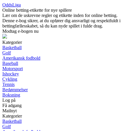
OddsLiga
Online betting-etikette for nye spillere
Lær om de uskrevne regler og etikette inden for online betting.
Denne e-bog sikrer, at du opfører dig ansvarligt og respektfuldt i
bettingfællesskabet, så du kan nyde spillet i fulde drag.
Modtag e-bogen nu
Kategorier
Basketball
Golf
Amerikansk fodbold
Baseball
Motorsport
Ishockey
Cykling
Tennis
Bedømmelser
Boksning
Log på
Få adgang
Mailnyt
Kategorier
Basketball
Golf