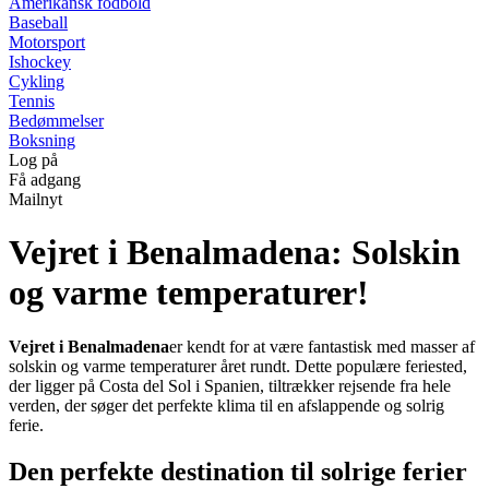
Amerikansk fodbold
Baseball
Motorsport
Ishockey
Cykling
Tennis
Bedømmelser
Boksning
Log på
Få adgang
Mailnyt
Vejret i Benalmadena: Solskin
og varme temperaturer!
Vejret i Benalmadena
er kendt for at være fantastisk med masser af
solskin og varme temperaturer året rundt. Dette populære feriested,
der ligger på Costa del Sol i Spanien, tiltrækker rejsende fra hele
verden, der søger det perfekte klima til en afslappende og solrig
ferie.
Den perfekte destination til solrige ferier