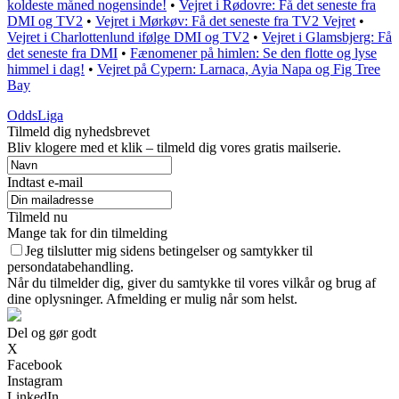
koldeste måned nogensinde!
•
Vejret i Rødovre: Få det seneste fra
DMI og TV2
•
Vejret i Mørkøv: Få det seneste fra TV2 Vejret
•
Vejret i Charlottenlund ifølge DMI og TV2
•
Vejret i Glamsbjerg: Få
det seneste fra DMI
•
Fænomener på himlen: Se den flotte og lyse
himmel i dag!
•
Vejret på Cypern: Larnaca, Ayia Napa og Fig Tree
Bay
OddsLiga
Tilmeld dig nyhedsbrevet
Bliv klogere med et klik – tilmeld dig vores gratis mailserie.
Indtast e-mail
Tilmeld nu
Mange tak for din tilmelding
Jeg tilslutter mig sidens betingelser og samtykker til
persondatabehandling.
Når du tilmelder dig, giver du samtykke til vores vilkår og brug af
dine oplysninger. Afmelding er mulig når som helst.
Del og gør godt
X
Facebook
Instagram
LinkedIn