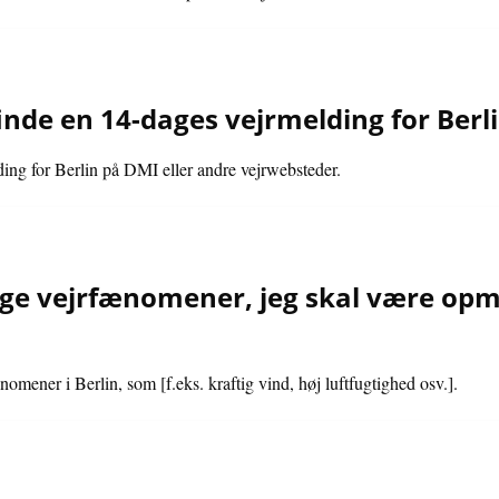
inde en 14-dages vejrmelding for Berl
ing for Berlin på DMI eller andre vejrwebsteder.
ige vejrfænomener, jeg skal være op
omener i Berlin, som [f.eks. kraftig vind, høj luftfugtighed osv.].