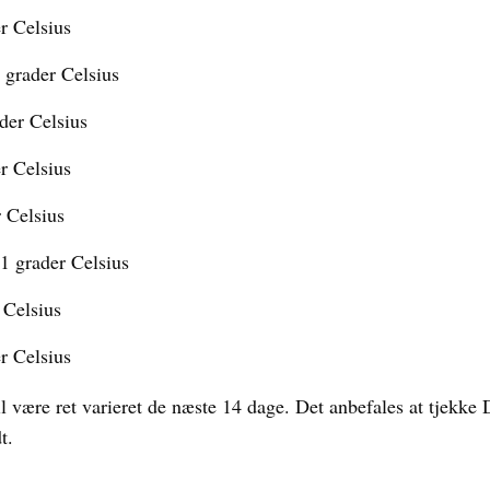
er Celsius
3 grader Celsius
ader Celsius
er Celsius
r Celsius
21 grader Celsius
 Celsius
er Celsius
n vil være ret varieret de næste 14 dage. Det anbefales at tjek
t.