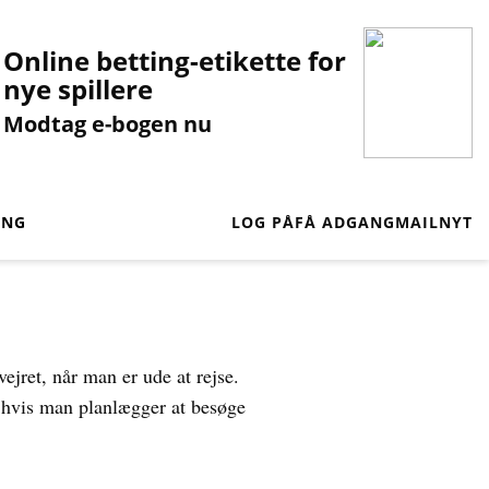
Online betting-etikette for
nye spillere
Modtag e-bogen nu
ING
LOG PÅ
FÅ ADGANG
MAILNYT
ejret, når man er ude at rejse.
sær hvis man planlægger at besøge