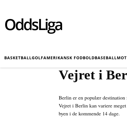
OddsLiga
BASKETBALL
GOLF
AMERIKANSK FODBOLD
BASEBALL
MOT
Vejret i Be
Berlin er en populær destination 
Vejret i Berlin kan variere meget 
byen i de kommende 14 dage.