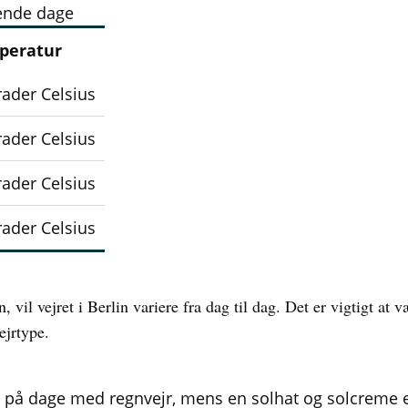
ende dage
peratur
rader Celsius
rader Celsius
rader Celsius
rader Celsius
 vil vejret i Berlin variere fra dag til dag. Det er vigtigt at
ejrtype.
g på dage med regnvejr, mens en solhat og solcreme 