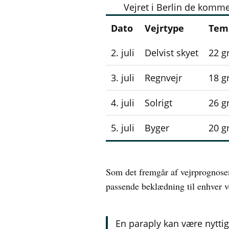
Vejret i Berlin de komm
Dato
Vejrtype
Tem
2. juli
Delvist skyet
22 g
3. juli
Regnvejr
18 g
4. juli
Solrigt
26 g
5. juli
Byger
20 g
Som det fremgår af vejrprognosen,
passende beklædning til enhver v
En paraply kan være nytti