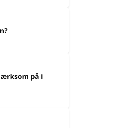
in?
mærksom på i