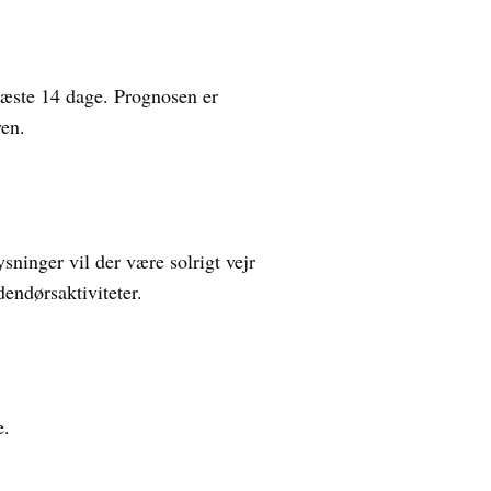
næste 14 dage. Prognosen er
yen.
sninger vil der være solrigt vejr
endørsaktiviteter.
e.