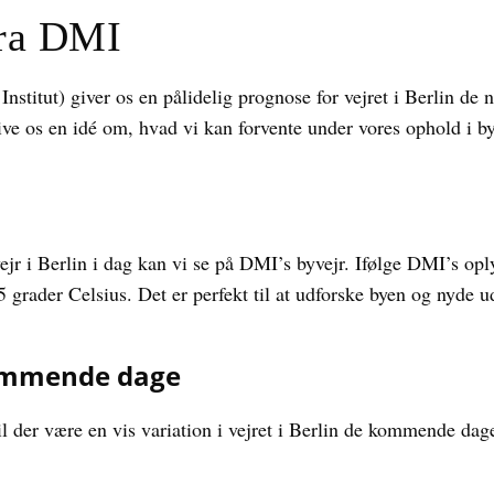
fra DMI
titut) giver os en pålidelig prognose for vejret i Berlin de 
ive os en idé om, hvad vi kan forvente under vores ophold i b
vejr i Berlin i dag kan vi se på DMI’s byvejr. Ifølge DMI’s oply
grader Celsius. Det er perfekt til at udforske byen og nyde ud
kommende dage
l der være en vis variation i vejret i Berlin de kommende dag