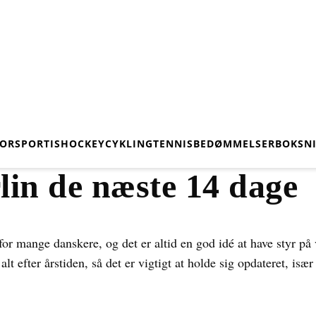
ORSPORT
ISHOCKEY
CYKLING
TENNIS
BEDØMMELSER
BOKSN
rlin de næste 14 dage
for mange danskere, og det er altid en god idé at have styr på v
alt efter årstiden, så det er vigtigt at holde sig opdateret, i