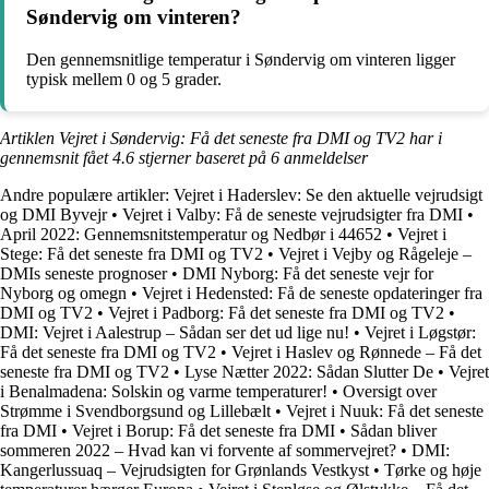
Søndervig om vinteren?
Den gennemsnitlige temperatur i Søndervig om vinteren ligger
typisk mellem 0 og 5 grader.
Artiklen Vejret i Søndervig: Få det seneste fra DMI og TV2 har i
gennemsnit fået
4.6
stjerner baseret på
6
anmeldelser
Andre populære artikler:
Vejret i Haderslev: Se den aktuelle vejrudsigt
og DMI Byvejr
•
Vejret i Valby: Få de seneste vejrudsigter fra DMI
•
April 2022: Gennemsnitstemperatur og Nedbør i 44652
•
Vejret i
Stege: Få det seneste fra DMI og TV2
•
Vejret i Vejby og Rågeleje –
DMIs seneste prognoser
•
DMI Nyborg: Få det seneste vejr for
Nyborg og omegn
•
Vejret i Hedensted: Få de seneste opdateringer fra
DMI og TV2
•
Vejret i Padborg: Få det seneste fra DMI og TV2
•
DMI: Vejret i Aalestrup – Sådan ser det ud lige nu!
•
Vejret i Løgstør:
Få det seneste fra DMI og TV2
•
Vejret i Haslev og Rønnede – Få det
seneste fra DMI og TV2
•
Lyse Nætter 2022: Sådan Slutter De
•
Vejret
i Benalmadena: Solskin og varme temperaturer!
•
Oversigt over
Strømme i Svendborgsund og Lillebælt
•
Vejret i Nuuk: Få det seneste
fra DMI
•
Vejret i Borup: Få det seneste fra DMI
•
Sådan bliver
sommeren 2022 – Hvad kan vi forvente af sommervejret?
•
DMI:
Kangerlussuaq – Vejrudsigten for Grønlands Vestkyst
•
Tørke og høje