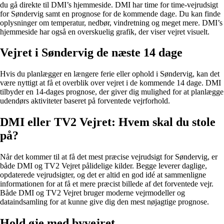
du gå direkte til DMI’s hjemmeside. DMI har time for time-vejrudsigt
for Søndervig samt en prognose for de kommende dage. Du kan finde
oplysninger om temperatur, nedbør, vindretning og meget mere. DMI’s
hjemmeside har også en overskuelig grafik, der viser vejret visuelt.
Vejret i Søndervig de næste 14 dage
Hvis du planlægger en længere ferie eller ophold i Søndervig, kan det
være nyttigt at få et overblik over vejret i de kommende 14 dage. DMI
tilbyder en 14-dages prognose, der giver dig mulighed for at planlægge
udendørs aktiviteter baseret på forventede vejrforhold.
DMI eller TV2 Vejret: Hvem skal du stole
på?
Når det kommer til at få det mest præcise vejrudsigt for Søndervig, er
både DMI og TV2 Vejret pålidelige kilder. Begge leverer daglige,
opdaterede vejrudsigter, og det er altid en god idé at sammenligne
informationen for at få et mere præcist billede af det forventede vejr.
Både DMI og TV2 Vejret bruger moderne vejrmodeller og
dataindsamling for at kunne give dig den mest nøjagtige prognose.
Hold øje med byvejret