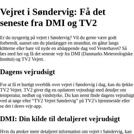
Vejret i Søndervig: Få det
seneste fra DMI og TV2
Er du nysgerrig på vejret i Søndervig? Vil du gerne være godt
forberedt, uanset om du planlægger en strandtur, en gåtur langs
klitterne eller bare vil nyde en afslappende dag ved Vesterhavet? Så
læs med her og få det seneste vejr fra DMI (Danmarks Meteorologiske
Institut) og TV2 Vejret.
Dagens vejrudsigt
For at få et hurtigt overblik over vejret i Søndervig i dag, kan du tjekke
TV2 Vejret. TV2 giver dig en opdateret vejrudsigt med detaljer om
temperatur, nedbør og vindstyrke. Du kan nemt finde dagens vejrudsigt
ved at søge efter “TV2 Vejret Søndervig” på TV2’s hjemmeside eller
se det i deres vejr-app.
DMI: Din kilde til detaljeret vejrudsigt
Hvis du ønsker mere detaljeret information om vejret i Søndervig, kan