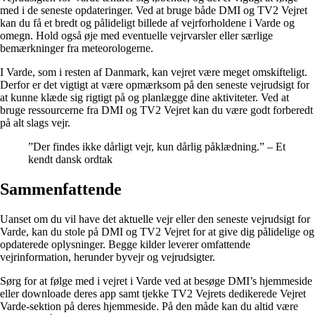
med i de seneste opdateringer. Ved at bruge både DMI og TV2 Vejret
kan du få et bredt og pålideligt billede af vejrforholdene i Varde og
omegn. Hold også øje med eventuelle vejrvarsler eller særlige
bemærkninger fra meteorologerne.
I Varde, som i resten af Danmark, kan vejret være meget omskifteligt.
Derfor er det vigtigt at være opmærksom på den seneste vejrudsigt for
at kunne klæde sig rigtigt på og planlægge dine aktiviteter. Ved at
bruge ressourcerne fra DMI og TV2 Vejret kan du være godt forberedt
på alt slags vejr.
”Der findes ikke dårligt vejr, kun dårlig påklædning.” – Et
kendt dansk ordtak
Sammenfattende
Uanset om du vil have det aktuelle vejr eller den seneste vejrudsigt for
Varde, kan du stole på DMI og TV2 Vejret for at give dig pålidelige og
opdaterede oplysninger. Begge kilder leverer omfattende
vejrinformation, herunder byvejr og vejrudsigter.
Sørg for at følge med i vejret i Varde ved at besøge DMI’s hjemmeside
eller downloade deres app samt tjekke TV2 Vejrets dedikerede Vejret
Varde-sektion på deres hjemmeside. På den måde kan du altid være