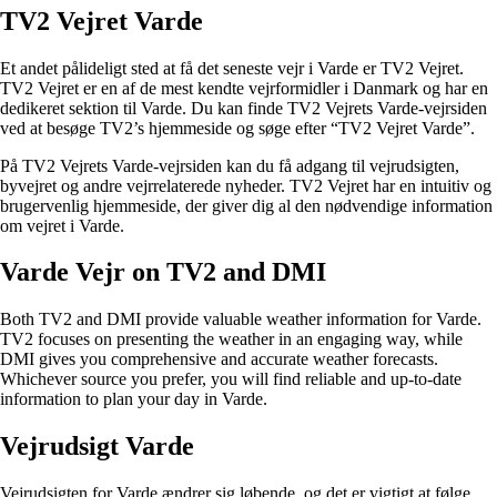
TV2 Vejret Varde
Et andet pålideligt sted at få det seneste vejr i Varde er TV2 Vejret.
TV2 Vejret er en af de mest kendte vejrformidler i Danmark og har en
dedikeret sektion til Varde. Du kan finde TV2 Vejrets Varde-vejrsiden
ved at besøge TV2’s hjemmeside og søge efter “TV2 Vejret Varde”.
På TV2 Vejrets Varde-vejrsiden kan du få adgang til vejrudsigten,
byvejret og andre vejrrelaterede nyheder. TV2 Vejret har en intuitiv og
brugervenlig hjemmeside, der giver dig al den nødvendige information
om vejret i Varde.
Varde Vejr on TV2 and DMI
Both TV2 and DMI provide valuable weather information for Varde.
TV2 focuses on presenting the weather in an engaging way, while
DMI gives you comprehensive and accurate weather forecasts.
Whichever source you prefer, you will find reliable and up-to-date
information to plan your day in Varde.
Vejrudsigt Varde
Vejrudsigten for Varde ændrer sig løbende, og det er vigtigt at følge