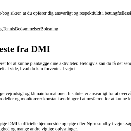
og sikrer, at du opfører dig ansvarligt og respektfuldt i bettingfællessk
ng
Tennis
Bedømmelser
Boksning
neste fra DMI
eret for at kunne planlægge dine aktiviteter. Heldigvis kan du få det s
lt at vide, hvad du kan forvente af vejret.
ge vejrudsigt og klimainformationer. Institutet er ansvarligt for at ove
deller og monitorerer konstant ændringer i atmosfæren for at kunne le
ge DMI’s officielle hjemmeside og søge efter Nørresundby i vejret-søgefe
tighed og mange andre vigtige oplysninger.