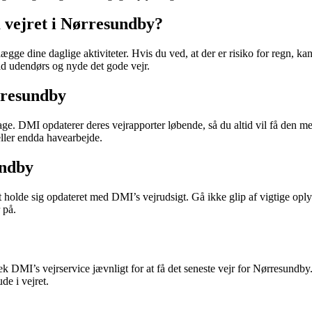
m vejret i Nørresundby?
ge dine daglige aktiviteter. Hvis du ved, at der er risiko for regn, ka
 tid udendørs og nyde det gode vejr.
rresundby
. DMI opdaterer deres vejrapporter løbende, så du altid vil få den mes
eller endda havearbejde.
undby
at holde sig opdateret med DMI’s vejrudsigt. Gå ikke glip af vigtige opl
 på.
 Tjek DMI’s vejrservice jævnligt for at få det seneste vejr for Nørresund
de i vejret.