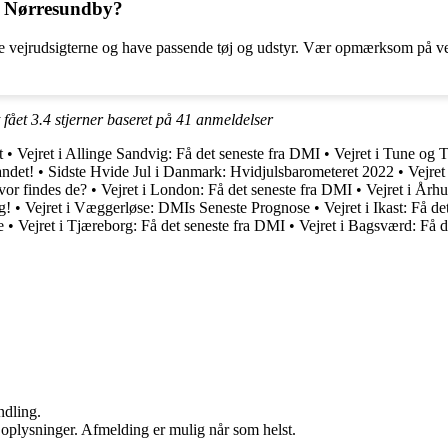
 i Nørresundby?
e vejrudsigterne og have passende tøj og udstyr. Vær opmærksom på vejr
 fået
3.4
stjerner baseret på
41
anmeldelser
t
•
Vejret i Allinge Sandvig: Få det seneste fra DMI
•
Vejret i Tune og 
andet!
•
Sidste Hvide Jul i Danmark: Hvidjulsbarometeret 2022
•
Vejret
or findes de?
•
Vejret i London: Få det seneste fra DMI
•
Vejret i Årh
g!
•
Vejret i Væggerløse: DMIs Seneste Prognose
•
Vejret i Ikast: Få 
e
•
Vejret i Tjæreborg: Få det seneste fra DMI
•
Vejret i Bagsværd: Få 
ndling.
e oplysninger. Afmelding er mulig når som helst.