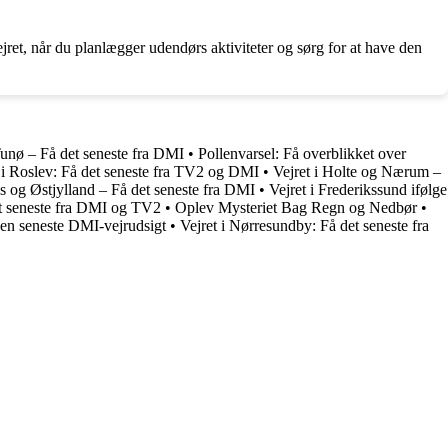
et, når du planlægger udendørs aktiviteter og sørg for at have den
Tunø – Få det seneste fra DMI
•
Pollenvarsel: Få overblikket over
 i Roslev: Få det seneste fra TV2 og DMI
•
Vejret i Holte og Nærum –
us og Østjylland – Få det seneste fra DMI
•
Vejret i Frederikssund ifølge
det seneste fra DMI og TV2
•
Oplev Mysteriet Bag Regn og Nedbør
•
den seneste DMI-vejrudsigt
•
Vejret i Nørresundby: Få det seneste fra