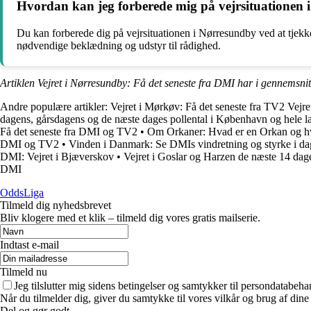
Hvordan kan jeg forberede mig på vejrsituationen
Du kan forberede dig på vejrsituationen i Nørresundby ved at tjekk
nødvendige beklædning og udstyr til rådighed.
Artiklen Vejret i Nørresundby: Få det seneste fra DMI har i gennemsnit
Andre populære artikler:
Vejret i Mørkøv: Få det seneste fra TV2 Vejre
dagens, gårsdagens og de næste dages pollental i København og hele l
Få det seneste fra DMI og TV2
•
Om Orkaner: Hvad er en Orkan og hv
DMI og TV2
•
Vinden i Danmark: Se DMIs vindretning og styrke i da
DMI: Vejret i Bjæverskov
•
Vejret i Goslar og Harzen de næste 14 dag
DMI
OddsLiga
Tilmeld dig nyhedsbrevet
Bliv klogere med et klik – tilmeld dig vores gratis mailserie.
Indtast e-mail
Tilmeld nu
Jeg tilslutter mig sidens betingelser og samtykker til persondatabeha
Når du tilmelder dig, giver du samtykke til vores vilkår og brug af din
Del og gør godt