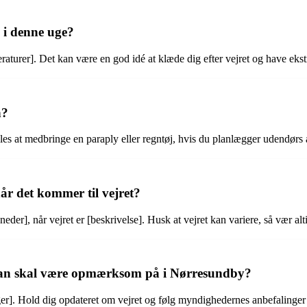
 i denne uge?
turer]. Det kan være en god idé at klæde dig efter vejret og have ekstr
n?
s at medbringe en paraply eller regntøj, hvis du planlægger udendørs ak
år det kommer til vejret?
er], når vejret er [beskrivelse]. Husk at vejret kan variere, så vær alti
 man skal være opmærksom på i Nørresundby?
. Hold dig opdateret om vejret og følg myndighedernes anbefalinger i t