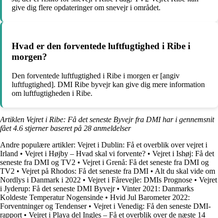
give dig flere opdateringer om snevejr i området.
Hvad er den forventede luftfugtighed i Ribe i
morgen?
Den forventede luftfugtighed i Ribe i morgen er [angiv
luftfugtighed]. DMI Ribe byvejr kan give dig mere information
om luftfugtigheden i Ribe.
Artiklen Vejret i Ribe: Få det seneste Byvejr fra DMI har i gennemsnit
fået
4.6
stjerner baseret på
28
anmeldelser
Andre populære artikler:
Vejret i Dublin: Få et overblik over vejret i
Irland
•
Vejret i Højby – Hvad skal vi forvente?
•
Vejret i Ishøj: Få det
seneste fra DMI og TV2
•
Vejret i Grenå: Få det seneste fra DMI og
TV2
•
Vejret på Rhodos: Få det seneste fra DMI
•
Alt du skal vide om
Nordlys i Danmark i 2022
•
Vejret i Fårevejle: DMIs Prognose
•
Vejret
i Jyderup: Få det seneste DMI Byvejr
•
Vinter 2021: Danmarks
Koldeste Temperatur Nogensinde
•
Hvid Jul Barometer 2022:
Forventninger og Tendenser
•
Vejret i Venedig: Få den seneste DMI-
rapport
•
Vejret i Playa del Ingles – Få et overblik over de næste 14