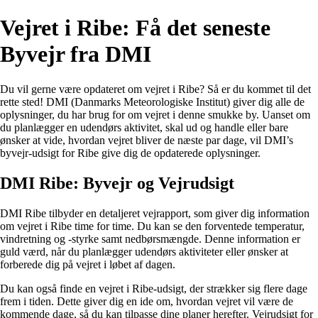
Vejret i Ribe: Få det seneste
Byvejr fra DMI
Du vil gerne være opdateret om vejret i Ribe? Så er du kommet til det
rette sted! DMI (Danmarks Meteorologiske Institut) giver dig alle de
oplysninger, du har brug for om vejret i denne smukke by. Uanset om
du planlægger en udendørs aktivitet, skal ud og handle eller bare
ønsker at vide, hvordan vejret bliver de næste par dage, vil DMI’s
byvejr-udsigt for Ribe give dig de opdaterede oplysninger.
DMI Ribe: Byvejr og Vejrudsigt
DMI Ribe tilbyder en detaljeret vejrapport, som giver dig information
om vejret i Ribe time for time. Du kan se den forventede temperatur,
vindretning og -styrke samt nedbørsmængde. Denne information er
guld værd, når du planlægger udendørs aktiviteter eller ønsker at
forberede dig på vejret i løbet af dagen.
Du kan også finde en vejret i Ribe-udsigt, der strækker sig flere dage
frem i tiden. Dette giver dig en ide om, hvordan vejret vil være de
kommende dage, så du kan tilpasse dine planer herefter. Vejrudsigt for