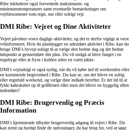
Ribe inkluderer også forventede maksimums- og
minimumstemperaturer samt eventuelle bemærkninger om
vejrfænomener som regn, sne eller solrigt vejr.
DMI Ribe: Vejret og Dine Aktiviteter
Vejret påvirker vores daglige aktiviteter, og det er derfor vigtigt at være
velinformeret. Hvis du planlægger en udendørs aktivitet i Ribe, kan du
bruge DMI’s byvejr-udsigt til at vælge den bedste dag og det bedste
tidspunkt at gennemføre din plan. Du vil undgå at blive fanget i en
regnbyge eller at fryse i kulden uden en varm jakke.
DMI’s vejrudsigt er også nyttig, når du vil købe ind til weekenden eller
en kommende begivenhed i Ribe. Du kan se, om det bliver en solrig
eller regnfuld weekend, og vælge dine indkøb herefter. Er det tid til at
fylde køleskabet op til grillfesten eller mon det bliver en hyggelig aften
indendørs?
DMI Ribe: Brugervenlig og Præcis
Information
DMI’s hjemmeside tilbyder brugervenlig adgang til vejret i Ribe. Du
kan nemt og hurtigt finde de oplysninger, du har brug for, ved at søge