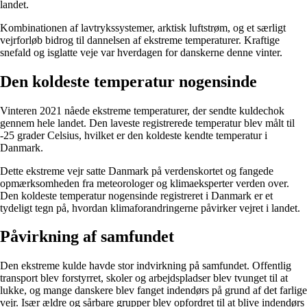
landet.
Kombinationen af lavtrykssystemer, arktisk luftstrøm, og et særligt
vejrforløb bidrog til dannelsen af ekstreme temperaturer. Kraftige
snefald og isglatte veje var hverdagen for danskerne denne vinter.
Den koldeste temperatur nogensinde
Vinteren 2021 nåede ekstreme temperaturer, der sendte kuldechok
gennem hele landet. Den laveste registrerede temperatur blev målt til
-25 grader Celsius, hvilket er den koldeste kendte temperatur i
Danmark.
Dette ekstreme vejr satte Danmark på verdenskortet og fangede
opmærksomheden fra meteorologer og klimaeksperter verden over.
Den koldeste temperatur nogensinde registreret i Danmark er et
tydeligt tegn på, hvordan klimaforandringerne påvirker vejret i landet.
Påvirkning af samfundet
Den ekstreme kulde havde stor indvirkning på samfundet. Offentlig
transport blev forstyrret, skoler og arbejdspladser blev tvunget til at
lukke, og mange danskere blev fanget indendørs på grund af det farlige
vejr. Især ældre og sårbare grupper blev opfordret til at blive indendørs