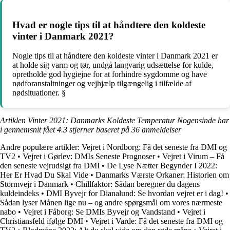
Hvad er nogle tips til at håndtere den koldeste
vinter i Danmark 2021?
Nogle tips til at håndtere den koldeste vinter i Danmark 2021 er
at holde sig varm og tør, undgå langvarig udsættelse for kulde,
opretholde god hygiejne for at forhindre sygdomme og have
nødforanstaltninger og vejhjælp tilgængelig i tilfælde af
nødsituationer. §
Artiklen Vinter 2021: Danmarks Koldeste Temperatur Nogensinde har
i gennemsnit fået
4.3
stjerner baseret på
36
anmeldelser
Andre populære artikler:
Vejret i Nordborg: Få det seneste fra DMI og
TV2
•
Vejret i Gørlev: DMIs Seneste Prognoser
•
Vejret i Virum – Få
den seneste vejrudsigt fra DMI
•
De Lyse Nætter Begynder I 2022:
Her Er Hvad Du Skal Vide
•
Danmarks Værste Orkaner: Historien om
Stormvejr i Danmark
•
Chillfaktor: Sådan beregner du dagens
kuldeindeks
•
DMI Byvejr for Dianalund: Se hvordan vejret er i dag!
•
Sådan lyser Månen lige nu – og andre spørgsmål om vores nærmeste
nabo
•
Vejret i Fåborg: Se DMIs Byvejr og Vandstand
•
Vejret i
Christiansfeld ifølge DMI
•
Vejret i Varde: Få det seneste fra DMI og