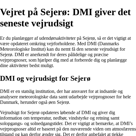
Vejret på Sejerø: DMI giver det
seneste vejrudsigt
Er du planlægger af udendørsaktiviteter på Sejerø, så er det vigtigt at
være opdateret omkring vejrforholdene. Med DMI (Danmarks
Meteorologiske Institut) kan du nemt få den seneste vejrudsigt for
Sejerø. DMI er anerkendt for deres pålidelige og præcise
vejrprognoser, som hjælper dig med at forberede dig og planlægge
dine aktiviteter bedst muligt.
DMI og vejrudsigt for Sejerø
DMI er en statslig institution, der har ansvaret for at indsamle og
analysere meteorologiske data samt udarbejde vejrprognoser for hele
Danmark, herunder også øen Sejerø.
Vejrudsigt for Sejerø opdateres løbende af DMI og giver dig
information om temperatur, nedbør, vindstyrke og retning samt
solopgangs- og solnedgangstider. Det er vigtigt at bemærke, at DMI’s
vejrprognoser altid er baseret på den nuværende viden om atmosfærens
tilstand og kan derfor ændre sig. Det er derfor anbefalet at tjekke