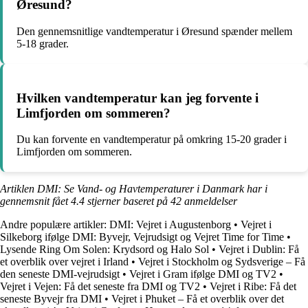
Øresund?
Den gennemsnitlige vandtemperatur i Øresund spænder mellem
5-18 grader.
Hvilken vandtemperatur kan jeg forvente i
Limfjorden om sommeren?
Du kan forvente en vandtemperatur på omkring 15-20 grader i
Limfjorden om sommeren.
Artiklen DMI: Se Vand- og Havtemperaturer i Danmark har i
gennemsnit fået
4.4
stjerner baseret på
42
anmeldelser
Andre populære artikler:
DMI: Vejret i Augustenborg
•
Vejret i
Silkeborg ifølge DMI: Byvejr, Vejrudsigt og Vejret Time for Time
•
Lysende Ring Om Solen: Krydsord og Halo Sol
•
Vejret i Dublin: Få
et overblik over vejret i Irland
•
Vejret i Stockholm og Sydsverige – Få
den seneste DMI-vejrudsigt
•
Vejret i Gram ifølge DMI og TV2
•
Vejret i Vejen: Få det seneste fra DMI og TV2
•
Vejret i Ribe: Få det
seneste Byvejr fra DMI
•
Vejret i Phuket – Få et overblik over det