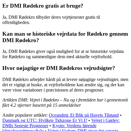
Er DMI Rødekro gratis at bruge?
Ja, DMI Rødekro tilbyder deres vejrtjenester gratis til
offentligheden.
Kan man se historiske vejrdata for Rødekro gennem
DMI Rødekro?
Ja, DMI Rødekro giver også mulighed for at se historiske vejrdata
for Rødekro og sammenligne dem med aktuelle vejrforhold.
Hvor nøjagtige er DMI Rødekros vejrudsigter?
DMI Rødekro arbejder hårdt på at levere nøjagtige vejrudsigter, men
det er vigtigt at huske, at vejrforholdene kan ændre sig, og der kan
være visse variationer i præcisionen af deres prognoser.
Artiklen DMI: Vejret i Rødekro – Nu og i fremtiden har i gennemsnit
fået
4.2
stjerner baseret på
15
anmeldelser
Andre populære artikler:
Oceandmi: Et Blik på Havets Tilstand
•
Danmark og UTC: Hvilken Tidszone Er Vi I?
•
Vejret i Gørlev:
DMIs Seneste Prognoser
•
Kyoto: Verdens førende
klimaforandringsaftale
•
Vejret i Vadum: DMI giver det seneste