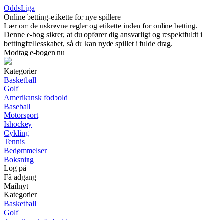
OddsLiga
Online betting-etikette for nye spillere
Lær om de uskrevne regler og etikette inden for online betting.
Denne e-bog sikrer, at du opfører dig ansvarligt og respektfuldt i
bettingfællesskabet, så du kan nyde spillet i fulde drag.
Modtag e-bogen nu
Kategorier
Basketball
Golf
Amerikansk fodbold
Baseball
Motorsport
Ishockey
Cykling
Tennis
Bedømmelser
Boksning
Log på
Få adgang
Mailnyt
Kategorier
Basketball
Golf