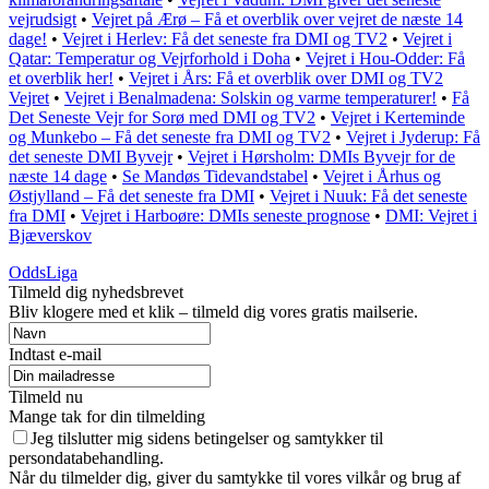
vejrudsigt
•
Vejret på Ærø – Få et overblik over vejret de næste 14
dage!
•
Vejret i Herlev: Få det seneste fra DMI og TV2
•
Vejret i
Qatar: Temperatur og Vejrforhold i Doha
•
Vejret i Hou-Odder: Få
et overblik her!
•
Vejret i Års: Få et overblik over DMI og TV2
Vejret
•
Vejret i Benalmadena: Solskin og varme temperaturer!
•
Få
Det Seneste Vejr for Sorø med DMI og TV2
•
Vejret i Kerteminde
og Munkebo – Få det seneste fra DMI og TV2
•
Vejret i Jyderup: Få
det seneste DMI Byvejr
•
Vejret i Hørsholm: DMIs Byvejr for de
næste 14 dage
•
Se Mandøs Tidevandstabel
•
Vejret i Århus og
Østjylland – Få det seneste fra DMI
•
Vejret i Nuuk: Få det seneste
fra DMI
•
Vejret i Harboøre: DMIs seneste prognose
•
DMI: Vejret i
Bjæverskov
OddsLiga
Tilmeld dig nyhedsbrevet
Bliv klogere med et klik – tilmeld dig vores gratis mailserie.
Indtast e-mail
Tilmeld nu
Mange tak for din tilmelding
Jeg tilslutter mig sidens betingelser og samtykker til
persondatabehandling.
Når du tilmelder dig, giver du samtykke til vores vilkår og brug af