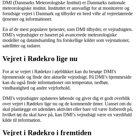
DMI (Danmarks Meteorologiske Institut) er Danmarks nationale
meteorologiske institut. Instituttet er ansvarligt for at monitorere og
forudsige vejret i Danmark og tilbyder en bred vifte af vejrrelaterede
tjenester og informationer.
En af de mest populære tjenester, som DMI tilbyder, er vejrudsigten.
DMI’s vejrudsigter er baseret på avancerede meteorologiske
modeller og dataindsamling fra forskellige kilder som vejrstationer,
satellitter og radarer.
Vejret i Rødekro lige nu
For at se vejret i Rødekro i øjeblikket kan du besøge DMI’s
hjemmeside og finde den aktuelle vejrudsigt. På DMI’s hjemmeside
kan du også finde informationer om temperatur, nedbør,
vindhastighed og andre vejrforhold.
DMI’s vejrudsigter opdateres løbende og giver dig et godt overblik
over vejret i Rødekro lige nu og de kommende timer. Uanset om du
skal planlægge en udendørs aktivitet eller bare vil være forberedt på,
hvilket tøj du skal have på, kan DMI’s vejrudsigt være en værdifuld
kilde til information.
Vejret i Rødekro i fremtiden