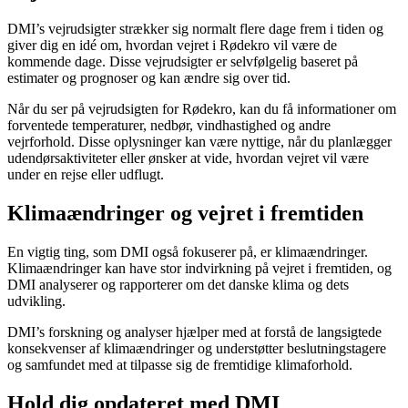
DMI’s vejrudsigter strækker sig normalt flere dage frem i tiden og
giver dig en idé om, hvordan vejret i Rødekro vil være de
kommende dage. Disse vejrudsigter er selvfølgelig baseret på
estimater og prognoser og kan ændre sig over tid.
Når du ser på vejrudsigten for Rødekro, kan du få informationer om
forventede temperaturer, nedbør, vindhastighed og andre
vejrforhold. Disse oplysninger kan være nyttige, når du planlægger
udendørsaktiviteter eller ønsker at vide, hvordan vejret vil være
under en rejse eller udflugt.
Klimaændringer og vejret i fremtiden
En vigtig ting, som DMI også fokuserer på, er klimaændringer.
Klimaændringer kan have stor indvirkning på vejret i fremtiden, og
DMI analyserer og rapporterer om det danske klima og dets
udvikling.
DMI’s forskning og analyser hjælper med at forstå de langsigtede
konsekvenser af klimaændringer og understøtter beslutningstagere
og samfundet med at tilpasse sig de fremtidige klimaforhold.
Hold dig opdateret med DMI