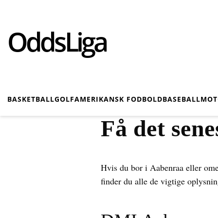
OddsLiga
BASKETBALL
GOLF
AMERIKANSK FODBOLD
BASEBALL
MOT
Få det sene
Hvis du bor i Aabenraa eller omeg
finder du alle de vigtige oplysn