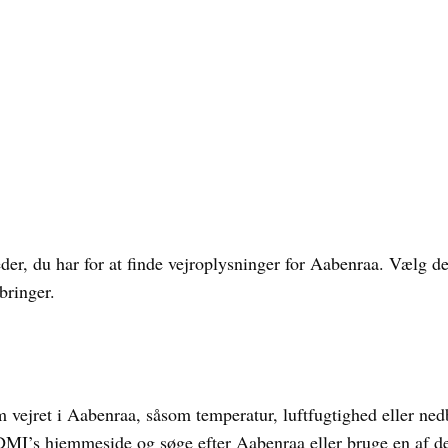
der, du har for at finde vejroplysninger for Aabenraa. Vælg den
bringer.
om vejret i Aabenraa, såsom temperatur, luftfugtighed eller n
DMI’s hjemmeside og søge efter Aabenraa eller bruge en af de