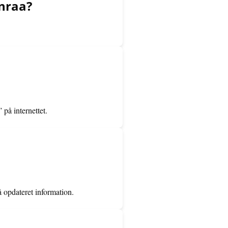
enraa?
på internettet.
 opdateret information.